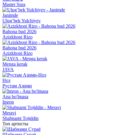
Master Sura
Janimde
Ulug’bek Yulchiyev
Bahona bud 2026
Azizkhoni Rizo
Bahona bud 2026
Azizkhoni Rizo
Menga kerak
JAVA
Ноз
Рустам Азими
Ana bo'lmasa
Imron
Meravi
Shabnami Tojiddin
Топ артисты
Шабнами Сураё