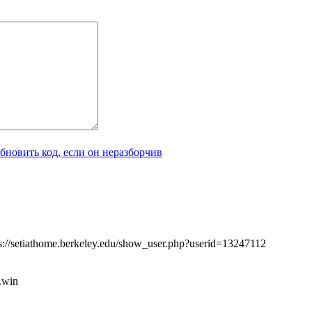
ps://setiathome.berkeley.edu/show_user.php?userid=13247112
i.win