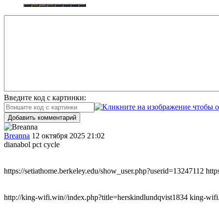
Введите код с картинки:
Добавить комментарий
Breanna
12 октября 2025 21:02
dianabol pct cycle
https://setiathome.berkeley.edu/show_user.php?userid=13247112 htt
http://king-wifi.win//index.php?title=herskindlundqvist1834 king-wif