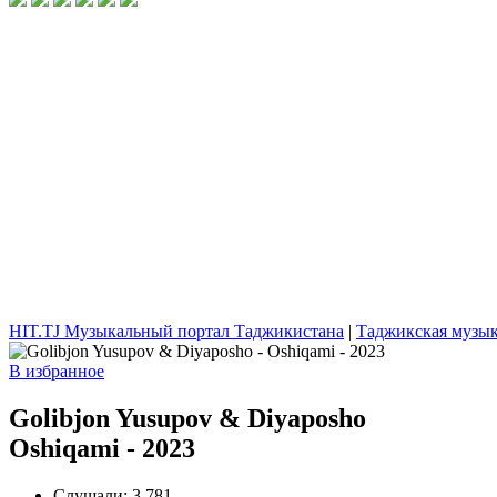
HIT.TJ Музыкальный портал Таджикистана
|
Таджикская музы
В избранное
Golibjon Yusupov & Diyaposho
Oshiqami - 2023
Слушали:
3 781