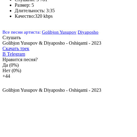
Размер:
5
Длительность:
3:35
Качество:
320 kbps
Все песни артиста:
Golibjon Yusupov
Diyaposho
Слушать
Golibjon Yusupov & Diyaposho - Oshiqami - 2023
Скачать трек
В Telegram
Нравится песня?
Да
(0%)
Нет
(0%)
+4
4
Golibjon Yusupov & Diyaposho - Oshiqami - 2023