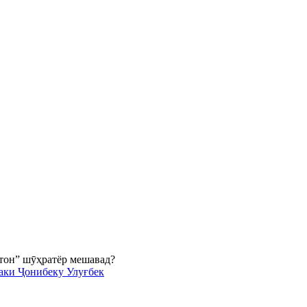
аки Ҷонибеку Улуғбек