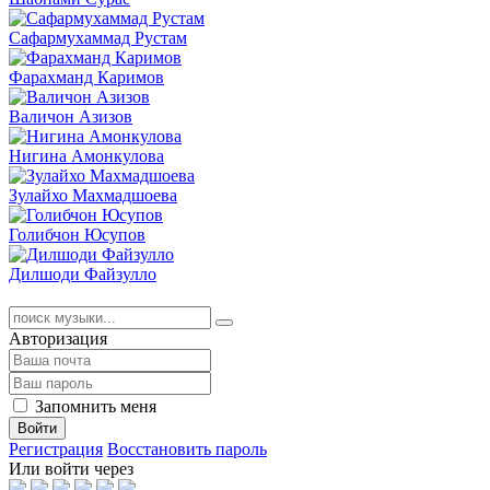
Сафармухаммад Рустам
Фарахманд Каримов
Валичон Азизов
Нигина Амонкулова
Зулайхо Махмадшоева
Голибчон Юсупов
Дилшоди Файзулло
Авторизация
Запомнить меня
Войти
Регистрация
Восстановить пароль
Или войти через