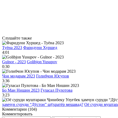
Слушайте также
Туёна 2023
Фаридуни Хуршед
4:01
Gulnor - 2023
Golibjon Yusupov
0:30
Чон модарам 2023
Голибчон Юсупов
3:36
Бо Ман Нишин 2023
Гуласал Пулотова
3:23
ҳамчун суруди “Дӯстон” шӯҳратёр мешавад?
Оё суруди муштар
Комментарии (104)
Комментировать