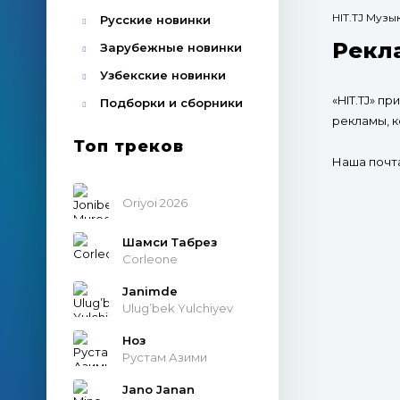
HIT.TJ Муз
Русские новинки
Рекла
Зарубежные новинки
Узбекские новинки
«HIT.TJ» 
Подборки и сборники
рекламы, к
Топ треков
Наша почта
Oriyoi 2026
Шамси Табрез
Corleone
Janimde
Ulug’bek Yulchiyev
Ноз
Рустам Азими
Jano Janan