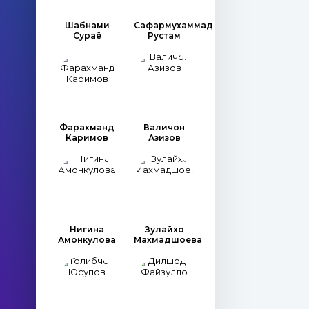
Шабнами
Сафармухаммад
Сураё
Рустам
Фарахманд
Валичон
Каримов
Азизов
Нигина
Зулайхо
Амонкулова
Махмадшоева