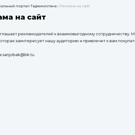
ыкальный портал Таджикистана
| Реклама на сайт
ма на сайт
приглашает рекламодателей к взаимовыгодному сотрудничеству.
оторая заинтересует нашу аудиторию и привлечет к вам покупат
:sanjobak@bk.tu