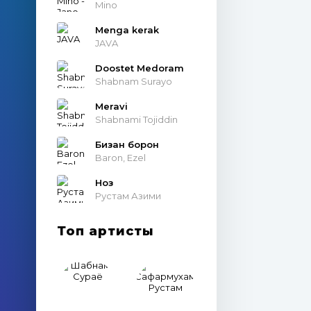
Mino
Menga kerak
JAVA
Doostet Medoram
Shabnam Surayo
Meravi
Shabnami Tojiddin
Бизан борон
Baron, Ezel
Ноз
Рустам Азими
Топ артисты