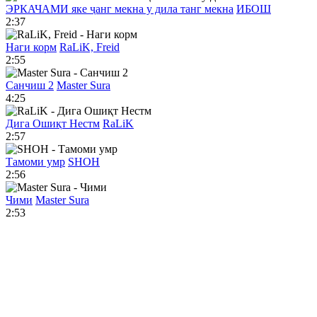
ЭРКАЧАМИ яке ҷанг мекна у дила танг мекна
ИБОШ
2:37
Наги корм
RaLiK, Freid
2:55
Санчиш 2
Master Sura
4:25
Дига Ошиқт Нестм
RaLiK
2:57
Тамоми умр
SHOH
2:56
Чими
Master Sura
2:53