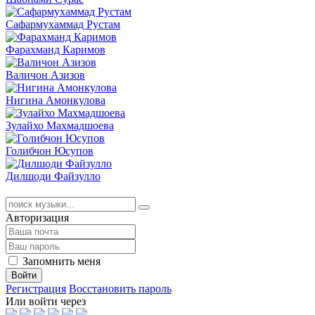
Сафармухаммад Рустам
Фарахманд Каримов
Валичон Азизов
Нигина Амонкулова
Зулайхо Махмадшоева
Голибчон Юсупов
Дилшоди Файзулло
Авторизация
Запомнить меня
Войти
Регистрация
Восстановить пароль
Или войти через