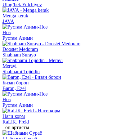
Ulug’bek Yulchiyev
Menga kerak
JAVA
Ноз
Рустам Азими
Doostet Medoram
Shabnam Surayo
Meravi
Shabnami Tojiddin
Бизан борон
Baron, Ezel
Ноз
Рустам Азими
Наги корм
RaLiK, Freid
Топ артисты
Шабнами Сураё