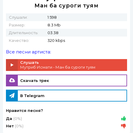
Ман ба суроги туям
Слушали:
1 598
Размер:
8.3 Mb
Длительность:
03:38
Качество:
320 kbps
Все песни артиста:
Слушать
Мутриб Исмати - Ман ба суроги туям
Скачать трек
В Telegram
Нравится песня?
Да
(0%)
Нет
(0%)