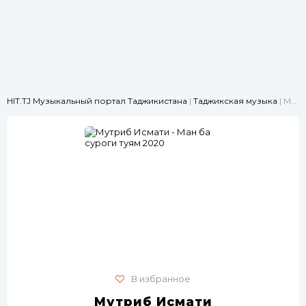
HIT.TJ Музыкальный портал Таджикистана
|
Таджикская музыка
| Мутриб Исмати - Ман ба суроги туям 2020
В избранное
Мутриб Исмати