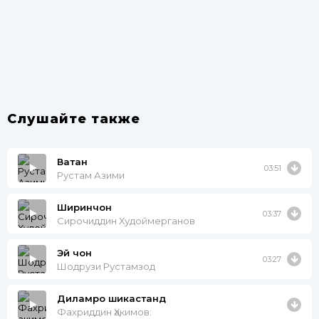
Слушайте также
Ватан
03:51
Рустам Азими
Ширинчон
03:37
Сирочиддин Худоймерганов
Эй чон
03:27
Шодрузи Рустамзод
Диламро шикастанд
Фахриддин Ҳакимов: