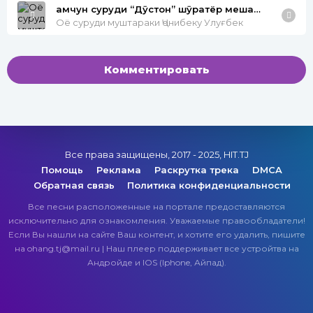
ҳамчун суруди “Дӯстон” шӯҳратёр мешавад?
Оё суруди муштараки Ҷонибеку Улуғбек
Комментировать
Все права защищены, 2017 - 2025, HIT.TJ
Помощь
Реклама
Раскрутка трека
DMCA
Обратная связь
Политика конфиденциальности
Все песни расположенные на портале предоставляются
исключительно для ознакомления. Уважаемые правообладатели!
Если Вы нашли на сайте Ваш контент, и хотите его удалить, пишите
на ohang.tj@mail.ru | Наш плеер поддерживает все устройтва на
Андройде и IOS (Iphone, Айпад).