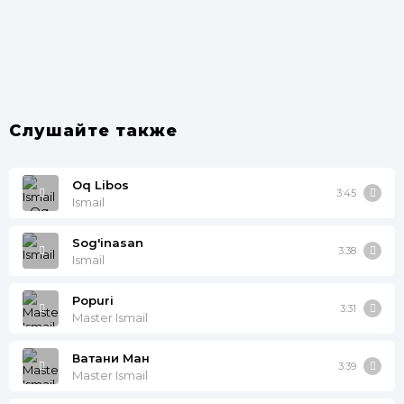
Слушайте также
Oq Libos
3:45
Ismail
Sog'inasan
3:38
Ismail
Popuri
3:31
Master Ismail
Ватани Ман
3:39
Master Ismail