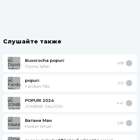
Слушайте также
Buxorocha popuri
6:18
Diyora Jafari
popuri
5:13
Fariduni Tillo
POPURI 2024
4:41
JONIBEK ,VALIJON
Ватани Ман
3:39
Master Ismail