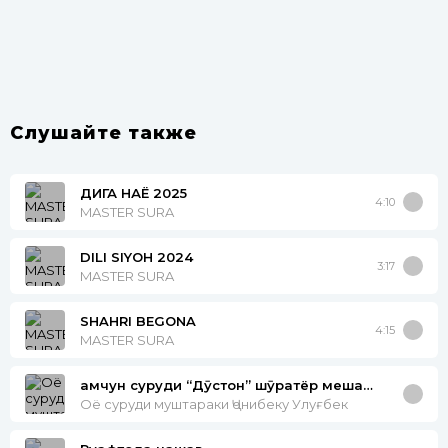
Слушайте также
ДИГА НАЁ 2025
4:10
MASTER SURA
DILI SIYOH 2024
3:17
MASTER SURA
SHAHRI BEGONA
4:15
MASTER SURA
ҳамчун суруди “Дӯстон” шӯҳратёр мешавад?
Оё суруди муштараки Ҷонибеку Улуғбек