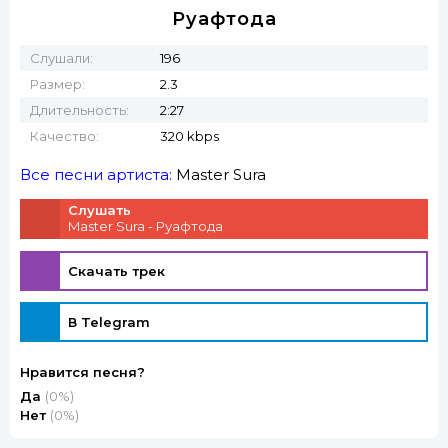
Руафтода
Слушали:
196
Размер:
2.3
Длительность:
2:27
Качество:
320 kbps
Все песни артиста:
Master Sura
Слушать
Master Sura - Руафтода
Скачать трек
В Telegram
Нравится песня?
Да
(0%)
Нет
(0%)