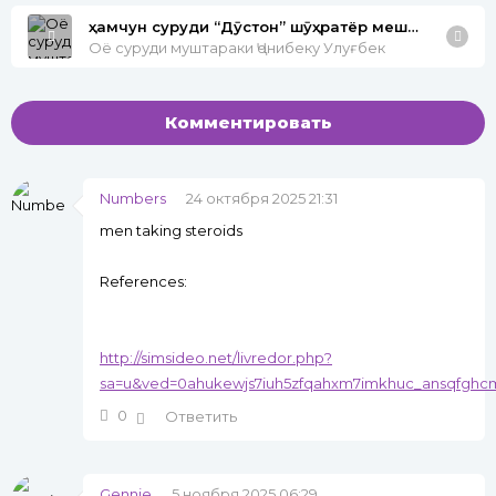
ҳамчун суруди “Дӯстон” шӯҳратёр мешавад?
Оё суруди муштараки Ҷонибеку Улуғбек
Комментировать
Numbers
24 октября 2025 21:31
men taking steroids
References:
http://simsideo.net/livredor.php?
sa=u&ved=0ahukewjs7iuh5zfqahxm7imkhuc_ansqfghc
0
Ответить
Gennie
5 ноября 2025 06:29