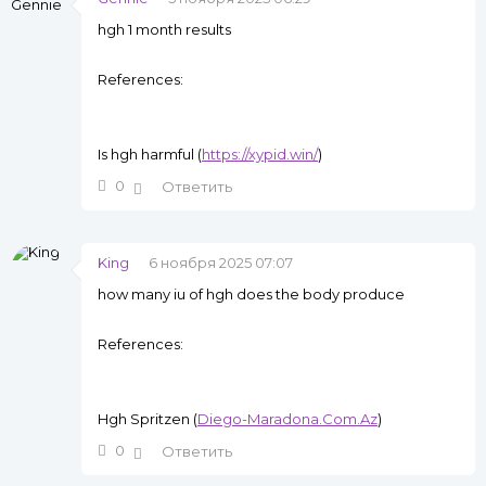
hgh 1 month results
References:
Is hgh harmful (
https://xypid.win/
)
0
Ответить
King
6 ноября 2025 07:07
how many iu of hgh does the body produce
References:
Hgh Spritzen (
Diego-Maradona.Com.Az
)
0
Ответить