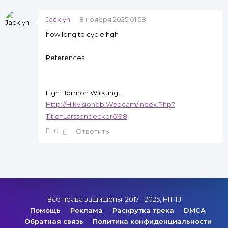
Jacklyn
8 ноября 2025 01:58
how long to cycle hgh
References:
Hgh Hormon Wirkung,
Http://Hikvisiondb.Webcam/Index.Php?
Title=Larssonbecker6198
,
0
Ответить
Все права защищены, 2017 - 2025, HIT.TJ
Помощь
Реклама
Раскрутка трека
DMCA
Обратная связь
Политика конфиденциальности