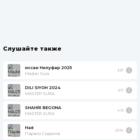
Слушайте также
Қиссаи Нилуфар 2025
3:57
Master Sura
DILI SIYOH 2024
3:17
MASTER SURA
SHAHRI BEGONA
4:15
MASTER SURA
Наё
03:14
Парвиз Сидиков