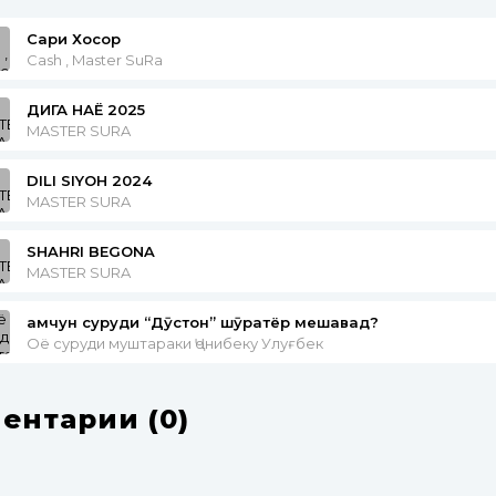
Сари Хосор
Cash , Master SuRa
ДИГА НАЁ 2025
MASTER SURA
DILI SIYOH 2024
MASTER SURA
SHAHRI BEGONA
MASTER SURA
ҳамчун суруди “Дӯстон” шӯҳратёр мешавад?
Оё суруди муштараки Ҷонибеку Улуғбек
ентарии (0)