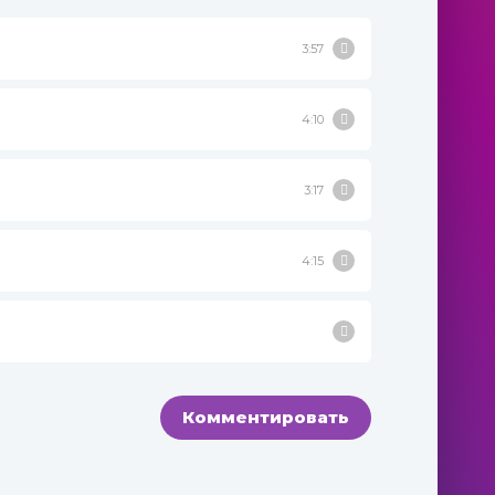
3:57
4:10
3:17
4:15
Комментировать