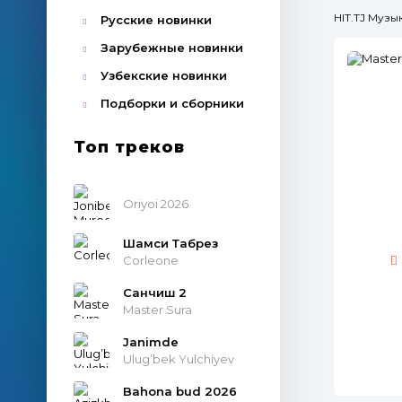
HIT.TJ Муз
Русские новинки
Зарубежные новинки
Узбекские новинки
Подборки и сборники
Топ треков
Oriyoi 2026
Шамси Табрез
Corleone
Санчиш 2
Master Sura
Janimde
Ulug’bek Yulchiyev
Bahona bud 2026