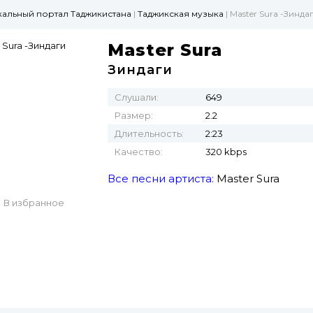
ыкальный портал Таджикистана
|
Таджикская музыка
| Master Sura -Зинда
Master Sura
Зиндаги
Слушали:
649
Размер:
2.2
Длительность:
2:23
Качество:
320 kbps
Все песни артиста:
Master Sura
В избранное