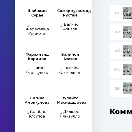
Шабнами
Сафармухаммад
01
Сураё
Рустам
02
03
Фарахманд
Валичон
Каримов
Азизов
04
05
Нигина
Зулайхо
Амонкулова
Махмадшоева
Комм