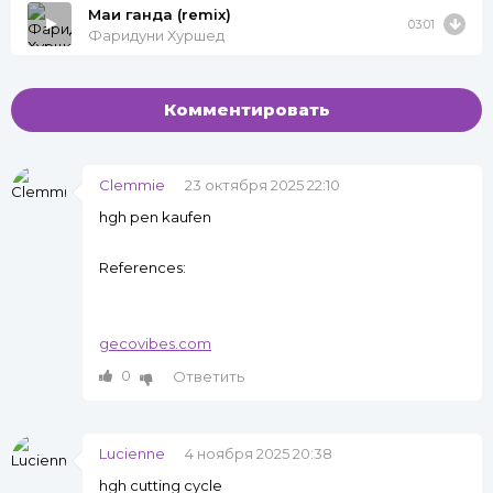
Маи ганда (remix)
03:01
Фаридуни Хуршед
Комментировать
Clemmie
23 октября 2025 22:10
hgh pen kaufen
References:
gecovibes.com
0
Ответить
Lucienne
4 ноября 2025 20:38
hgh cutting cycle