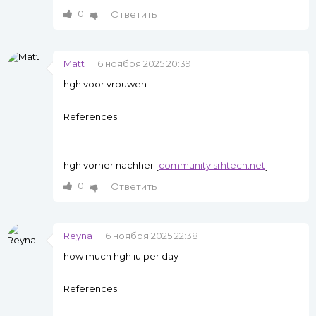
0
Ответить
Matt
6 ноября 2025 20:39
hgh voor vrouwen
References:
hgh vorher nachher [
community.srhtech.net
]
0
Ответить
Reyna
6 ноября 2025 22:38
how much hgh iu per day
References: