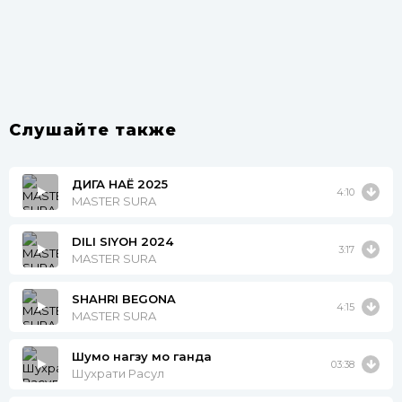
Слушайте также
ДИГА НАЁ 2025
4:10
MASTER SURA
DILI SIYOH 2024
3:17
MASTER SURA
SHAHRI BEGONA
4:15
MASTER SURA
Шумо нагзу мо ганда
03:38
Шухрати Расул