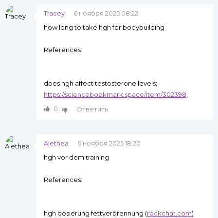
Tracey
6 ноября 2025 08:22
how long to take hgh for bodybuilding
References:
does hgh affect testosterone levels;
https://sciencebookmark.space/item/302398
,
0
Ответить
Alethea
6 ноября 2025 18:20
hgh vor dem training
References:
hgh dosierung fettverbrennung (
rockchat.com
)