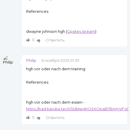
References:
dwayne johnson hgh (
Gpsites.stream
)
0
Ответить
Philip
6 ноября 2025 01:39
hgh vor oder nach dem training
References:
hgh vor oder nach dem essen -
https://pad.karuka.tech/St8AeqhOSXOpaB7BmIyVFg/
,
0
Ответить