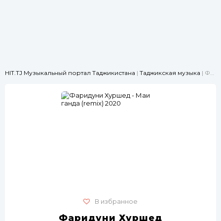
HIT.TJ Музыкальный портал Таджикистана
|
Таджикская музыка
| Фаридуни Хуршед - Маи ганда (remix) 2020
В избранное
Фаридуни Хуршед