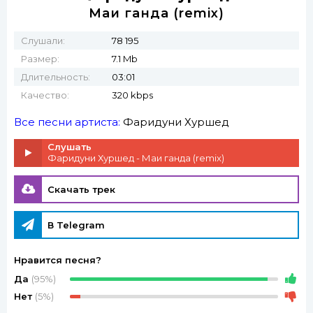
Маи ганда (remix)
Слушали:
78 195
Размер:
7.1 Mb
Длительность:
03:01
Качество:
320 kbps
Все песни артиста:
Фаридуни Хуршед
Слушать
Фаридуни Хуршед - Маи ганда (remix)
Скачать трек
В Telegram
Нравится песня?
Да
(95%)
Нет
(5%)