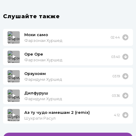
Слушайте также
Мохи само
02:44
Фарзонаи Хуршед
Оре Оре
03:40
Фарзонаи Хуршед
Орзухоям
03:19
Фаридуни Хуршед
Дилфуруш
03:36
Фаридуни Хуршед
Аз ту чудо намешам 2 (remix)
4:12
Шухрати Расул