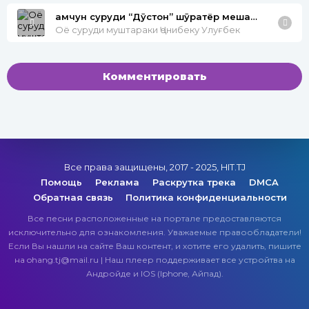
ҳамчун суруди “Дӯстон” шӯҳратёр мешавад?
Оё суруди муштараки Ҷонибеку Улуғбек
Комментировать
Все права защищены, 2017 - 2025, HIT.TJ
Помощь
Реклама
Раскрутка трека
DMCA
Обратная связь
Политика конфиденциальности
Все песни расположенные на портале предоставляются
исключительно для ознакомления. Уважаемые правообладатели!
Если Вы нашли на сайте Ваш контент, и хотите его удалить, пишите
на ohang.tj@mail.ru | Наш плеер поддерживает все устройтва на
Андройде и IOS (Iphone, Айпад).