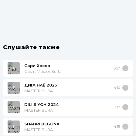
Слушайте также
Сари Хосор
3:57
Cash , Master SuRa
ДИГА НАЁ 2025
4:10
MASTER SURA
DILI SIYOH 2024
3:17
MASTER SURA
SHAHRI BEGONA
4:15
MASTER SURA