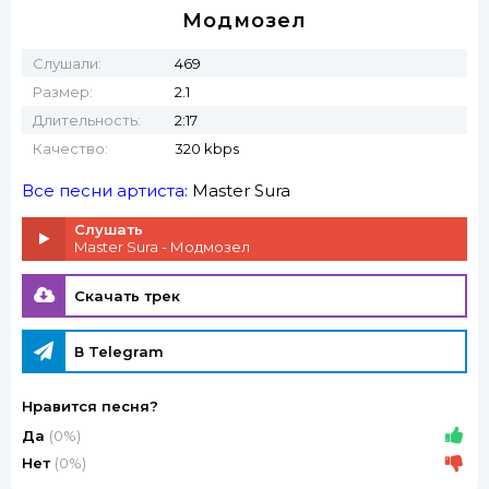
Модмозел
Слушали:
469
Размер:
2.1
Длительность:
2:17
Качество:
320 kbps
Все песни артиста:
Master Sura
Слушать
Master Sura - Модмозел
Скачать трек
В Telegram
Нравится песня?
Да
(0%)
Нет
(0%)