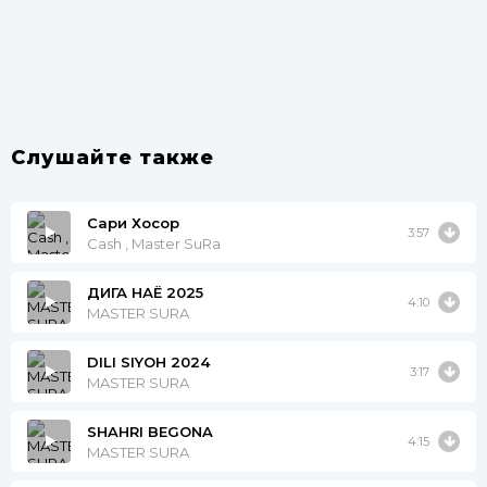
Слушайте также
Сари Хосор
3:57
Cash , Master SuRa
ДИГА НАЁ 2025
4:10
MASTER SURA
DILI SIYOH 2024
3:17
MASTER SURA
SHAHRI BEGONA
4:15
MASTER SURA