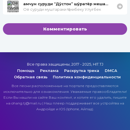
ҳамчун суруди “Дӯстон” шӯҳратёр мешавад?
Оё суруди муштараки Ҷонибеку Улуғбек
Комментировать
Все права защищены, 2017 - 2025, HIT.TJ
Помощь
Реклама
Раскрутка трека
DMCA
Обратная связь
Политика конфиденциальности
Все песни расположенные на портале предоставляются
исключительно для ознакомления. Уважаемые правообладатели!
Если Вы нашли на сайте Ваш контент, и хотите его удалить, пишите
на ohang.tj@mail.ru | Наш плеер поддерживает все устройтва на
Андройде и IOS (Iphone, Айпад).