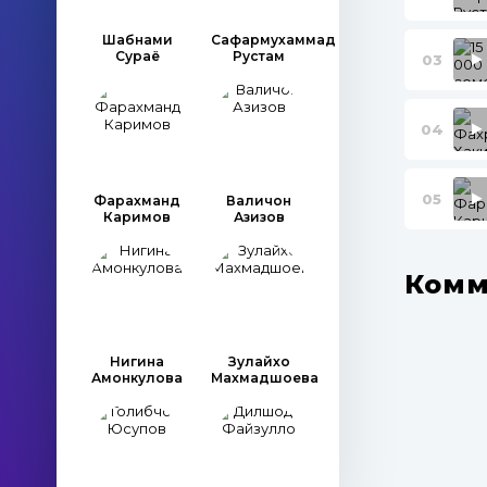
Шабнами
Сафармухаммад
Сураё
Рустам
03
04
05
Фарахманд
Валичон
Каримов
Азизов
Комм
Нигина
Зулайхо
Амонкулова
Махмадшоева