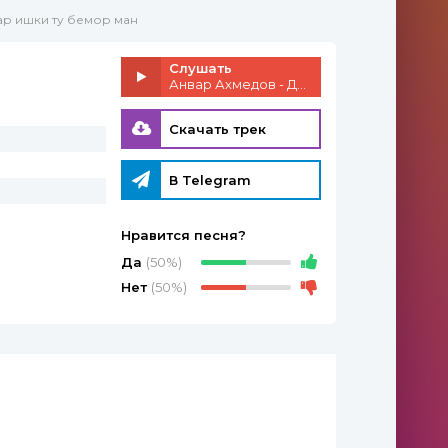
ар ишки ту бемор ман
Слушать
Анвар Ахмедов - Дар ишки ту бемор ман
Скачать трек
В Telegram
Нравится песня?
Да
(50%)
Нет
(50%)