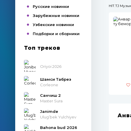
HIT.TJ Муз
Русские новинки
Зарубежные новинки
Узбекские новинки
Подборки и сборники
Топ треков
Oriyoi 2026
Шамси Табрез
Corleone
Санчиш 2
Master Sura
Janimde
Анв
Ulug’bek Yulchiyev
Bahona bud 2026