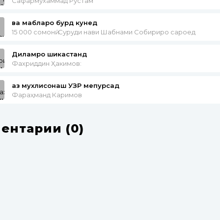
Сафармухаммад Рустам
ва маблағро бурд кунед
15 000 сомонӣ: Суруди нави Шабнами Собириро сароед
Диламро шикастанд
Фахриддин Ҳакимов:
аз мухлисонаш УЗР мепурсад
Фараҳманд Каримов
ентарии (0)