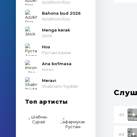
Azizkhoni Rizo
Bahona bud 2026
Azizkhoni Rizo
Menga kerak
JAVA
Ноз
Рустам Азими
Ana bo'lmasa
Imron
Meravi
Shabnami Tojiddin
Слуш
Топ артисты
01
02