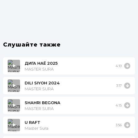
Слушайте также
ДИГА НАЁ 2025
4:10
MASTER SURA
DILI SIYOH 2024
3:17
MASTER SURA
SHAHRI BEGONA
4:15
MASTER SURA
U RAFT
3:56
Master Sura