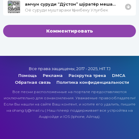
ҳамчун суруди “Дӯстон” шӯҳратёр мешавад?
Оё суруди муштараки Ҷонибеку Улуғбек
Комментировать
Все права защищены, 2017 - 2025, HIT.TJ
Помощь
Реклама
Раскрутка трека
DMCA
Обратная связь
Политика конфиденциальности
Все песни расположенные на портале предоставляются
исключительно для ознакомления. Уважаемые правообладатели!
Если Вы нашли на сайте Ваш контент, и хотите его удалить, пишите
на ohang.tj@mail.ru | Наш плеер поддерживает все устройтва на
Андройде и IOS (Iphone, Айпад).