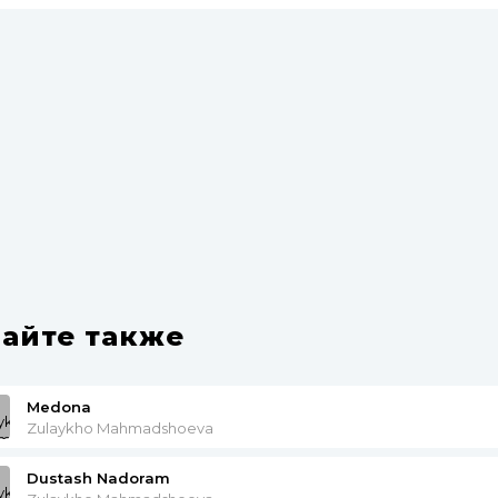
айте также
Medona
Zulaykho Mahmadshoeva
Dustash Nadoram