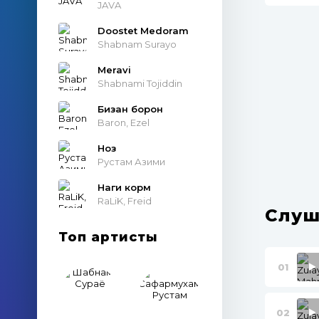
JAVA
Doostet Medoram
Shabnam Surayo
Meravi
Shabnami Tojiddin
Бизан борон
Baron, Ezel
Ноз
Рустам Азими
Наги корм
RaLiK, Freid
Слуш
Топ артисты
01
02