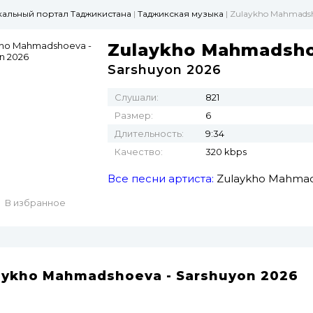
ыкальный портал Таджикистана
|
Таджикская музыка
| Zulaykho Mahmadsh
Zulaykho Mahmadsh
Sarshuyon 2026
Слушали:
821
Размер:
6
Длительность:
9:34
Качество:
320 kbps
Все песни артиста:
Zulaykho Mahma
В избранное
aykho Mahmadshoeva - Sarshuyon 2026