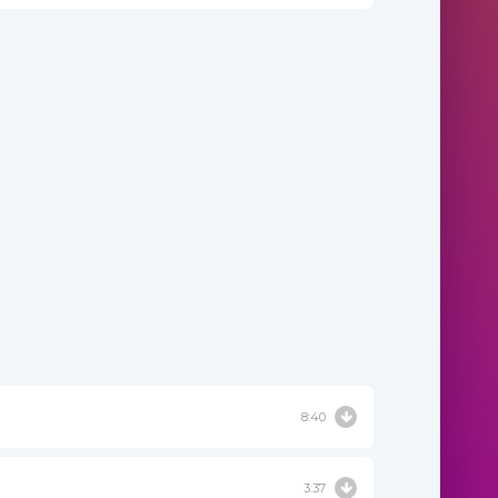
8:40
3:37