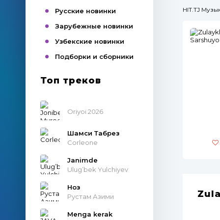
HIT.TJ Муз
Русские новинки
Зарубежные новинки
Узбекские новинки
Подборки и сборники
Топ треков
Oriyoi 2026
Шамси Табрез
Corleone
Janimde
Ulug’bek Yulchiyev
Ноз
Zul
Рустам Азими
Menga kerak