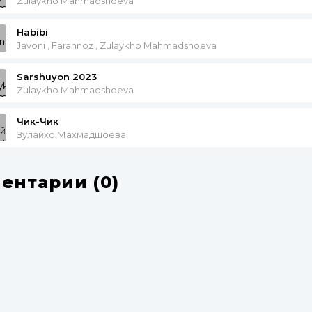
Zulaykho Mahmadshoeva
Habibi
Javoni , Farahnoz , Zulaykho Mahmadshoeva
Sarshuyon 2023
Zulaykho Mahmadshoeva
Чик-Чик
Зулайхо Махмадшоева
ентарии (0)