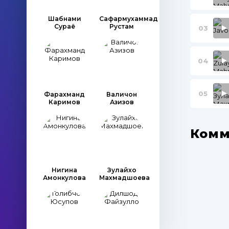
Шабнами
Сафармухаммад
Сураё
Рустам
03
04
05
Фарахманд
Валичон
Каримов
Азизов
Комм
Нигина
Зулайхо
Амонкулова
Махмадшоева