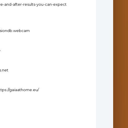
re-and-after-results-you-can-expect
visiondb.webcam
e
s.net
tps://gaiaathome.eu/