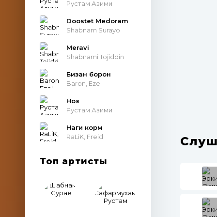
Рустам Азими
Doostet Medoram
Shabnam Surayo
Meravi
Shabnami Tojiddin
Бизан борон
Baron, Ezel
Ноз
Рустам Азими
Наги корм
RaLiK, Freid
Слуш
Топ артисты