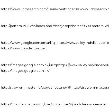
https://www.udrpsearch.com/user/expertfinger98 www.udrpsearch
http://pattern-wiki.win/index.php?title=josephhorner9398 pattern-wi
https://www.google.com.om/url?q=https://www.valley.md/dianabol-b
https://www.google.com.om
https://images.google.com.hk/url?q=https://www.valley.md/dianabol
https://images.google.com.hk/
http://stroyrem-master.ru/user/canbutane46/ http://stroyrem-master.
https://molchanovonews.ru/user/iconarcher57/ molchanovonews.ru