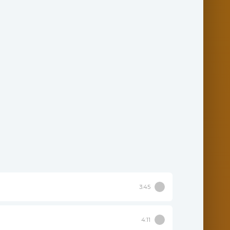
3:45
4:11