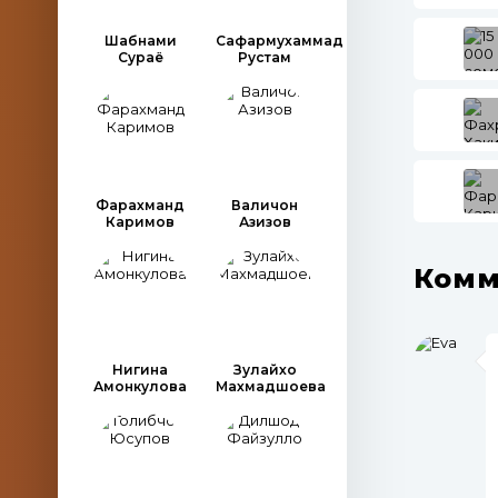
Шабнами
Сафармухаммад
Сураё
Рустам
Фарахманд
Валичон
Каримов
Азизов
Комм
Нигина
Зулайхо
Амонкулова
Махмадшоева