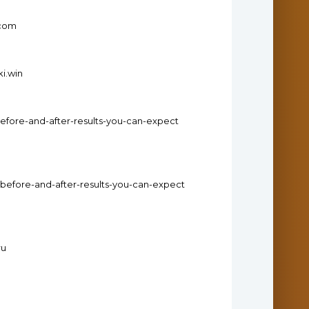
.com
ki.win
efore-and-after-results-you-can-expect
-before-and-after-results-you-can-expect
ru