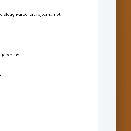
le ploughwire61.bravejournal.net
argeperch5
m