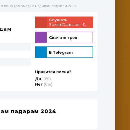
ар хона даромадам надидам падарам 2024
Слушать
Эркин Одинаев - Дар хона даромадам надидам падарам 2024
идам
Скачать трек
В Telegram
Нравится песня?
Да
(0%)
Нет
(0%)
ам падарам 2024