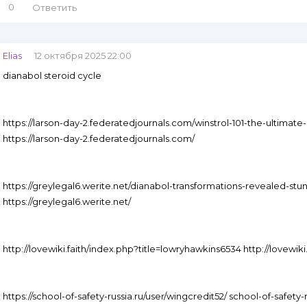
0
Ответить
Elias
12 октября 2025 22:00
dianabol steroid cycle
https://larson-day-2.federatedjournals.com/winstrol-101-the-ultima
https://larson-day-2.federatedjournals.com/
https://greylegal6.werite.net/dianabol-transformations-revealed-st
https://greylegal6.werite.net/
http://lovewiki.faith/index.php?title=lowryhawkins6534 http://lovewik
https://school-of-safety-russia.ru/user/wingcredit52/ school-of-safety-r