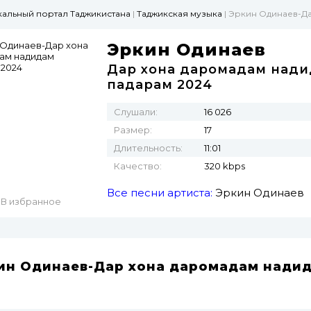
ыкальный портал Таджикистана
|
Таджикская музыка
| Эркин Одинаев-Д
Эркин Одинаев
Дар хона даромадам над
падарам 2024
Слушали:
16 026
Размер:
17
Длительность:
11:01
Качество:
320 kbps
Все песни артиста:
Эркин Одинаев
В избранное
ин Одинаев-Дар хона даромадам надид