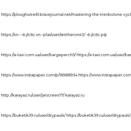
https://ploughwire61.bravejournal.net/mastering-the-trenbolone-cyc
https://xn---6-jlc6c.xn--p1ai/user/skirtheron43/ -6-jlc6c.рф
https://a-taxi.com.ua/user/bargeperch5/ https://a-taxi.com.ua/user/b
https://www.instapaper.com/p/16988934 https://www.instapaper.co
http://karayaz.ru/user/jarscreen77/ karayaz.ru
https://buketik39.ru/user/drypaul4/ https://buketik39.ru/user/drypaul4/