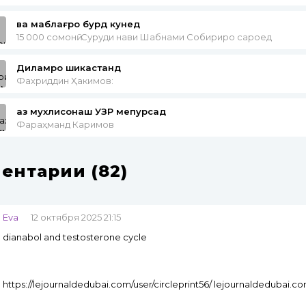
ва маблағро бурд кунед
15 000 сомонӣ: Суруди нави Шабнами Собириро сароед
Диламро шикастанд
Фахриддин Ҳакимов:
аз мухлисонаш УЗР мепурсад
Фараҳманд Каримов
ентарии (82)
Eva
12 октября 2025 21:15
dianabol and testosterone cycle
https://lejournaldedubai.com/user/circleprint56/ lejournaldedubai.c