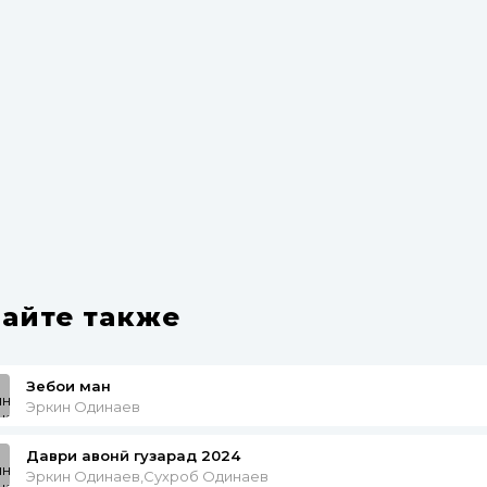
айте также
Зебои ман
Эркин Одинаев
Даври ҷавонӣ гузарад 2024
Эркин Одинаев,Сухроб Одинаев