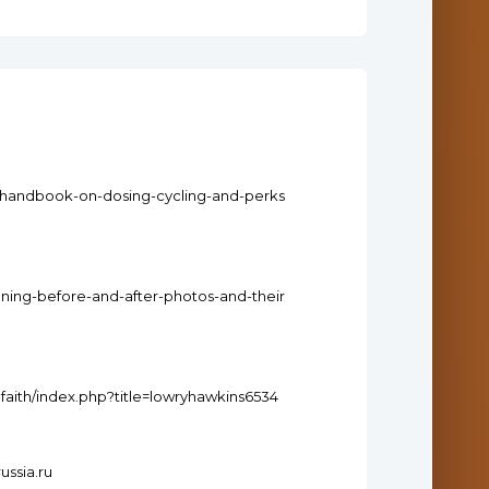
te-handbook-on-dosing-cycling-and-perks
unning-before-and-after-photos-and-their
i.faith/index.php?title=lowryhawkins6534
ussia.ru