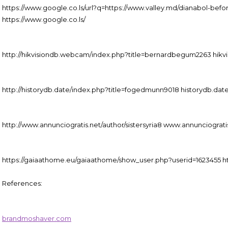
https://www.google.co.ls/url?q=https://www.valley.md/dianabol-befo
https://www.google.co.ls/
http://hikvisiondb.webcam/index.php?title=bernardbegum2263 hik
http://historydb.date/index.php?title=fogedmunn9018 historydb.dat
http://www.annunciogratis.net/author/sistersyria8 www.annunciograti
https://gaiaathome.eu/gaiaathome/show_user.php?userid=1623455 ht
References:
brandmoshaver.com