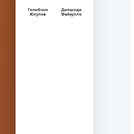
Голибчон
Дилшоди
Юсупов
Файзулло