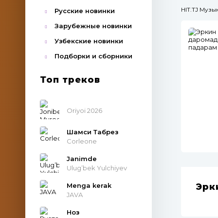
HIT.TJ Муз
Русские новинки
Зарубежные новинки
Узбекские новинки
Подборки и сборники
Топ треков
Oriyoi 2026
Шамси Табрез
Corleone
Janimde
Ulug’bek Yulchiyev
Menga kerak
Эрк
JAVA
Ноз