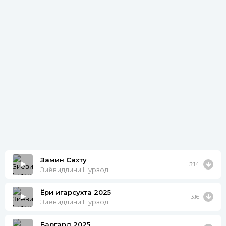
Замин Сахту
3:14
Зиёвиддини Нурзод
Ёри ҷигарсухта 2025
3:!6
Зиёвиддини Нурзод
Баргард 2025