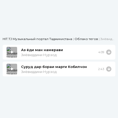
HIT.TJ Музыкальный портал Таджикистана
|
Облако тегов
| Зиёвиддини Нурзод
Аз ёди ман намерави
4:09
Зиёвиддини Нурзод
Суруд дар бораи марги Кобилчон
2:43
Зиёвиддини Нурзод