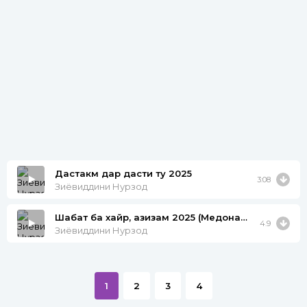
Дастакм дар дасти ту 2025
3:08
Зиёвиддини Нурзод
Шабат ба хайр, азизам 2025 (Медонам, ки бедорӣ)
4.9
Зиёвиддини Нурзод
1
2
3
4