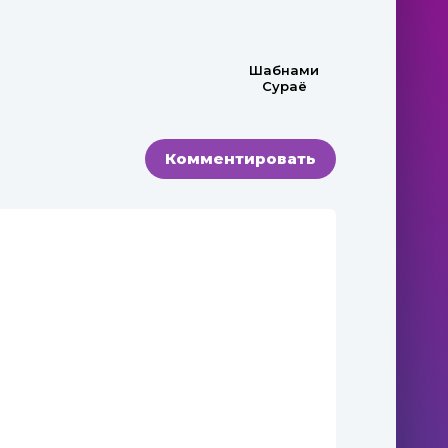
Шабнами
Сураё
Комментировать