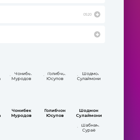
05:20
Чонибек
Голибчон
Шодмон
а
Муродов
Юсупов
Сулаймони