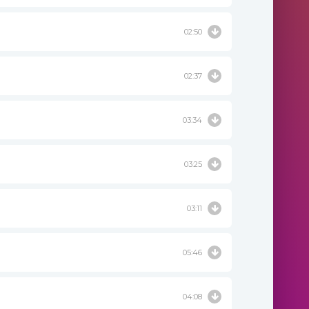
02:50
02:37
03:34
03:25
03:11
05:46
04:08