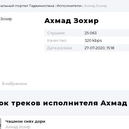
ыкальный портал Таджикистана
|
Исполнители
| Ахмад Зохир
Ахмад Зохир
Слушали:
25 063
Качество:
320 kbps
Дата релиза:
27-07-2020, 15:18
В избранное
ок треков исполнителя Ахмад
Чашмои сиёх дори
Ахмад Зохир