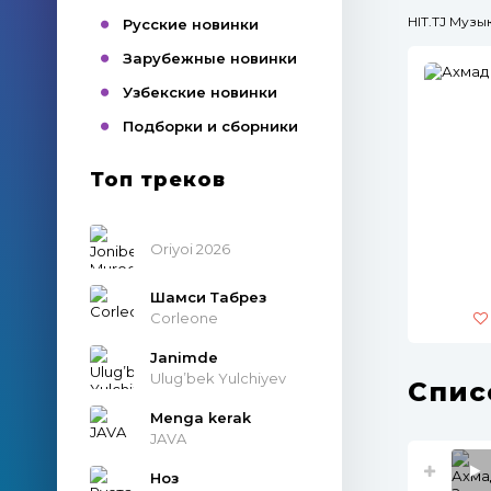
HIT.TJ Муз
Русские новинки
Зарубежные новинки
Узбекские новинки
Подборки и сборники
Топ треков
Oriyoi 2026
Шамси Табрез
Corleone
Janimde
Ulug’bek Yulchiyev
Спис
Menga kerak
JAVA
Ноз