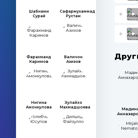
Шабнами
Сафармухаммад
Сураё
Рустам
Друг
Фарахманд
Валичон
Каримов
Азизов
Нигина
Зулайхо
Амонкулова
Махмадшоева
Мадин
Акназар