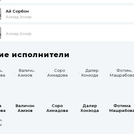
Ай Сорбон
Ахмад Зохир
Ахмад Зохир
ие исполнители
а
Валичон
Соро
Далер
Фотима
ова
Азизов
Ахмадова
Хонзода
Машрабов