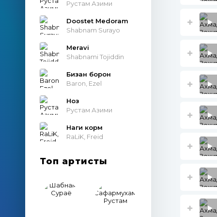
Рустам Азими
Doostet Medoram
Shabnam Surayo
Meravi
Shabnami Tojiddin
Бизан борон
Baron, Ezel
Ноз
Рустам Азими
Наги корм
RaLiK, Freid
Топ артисты