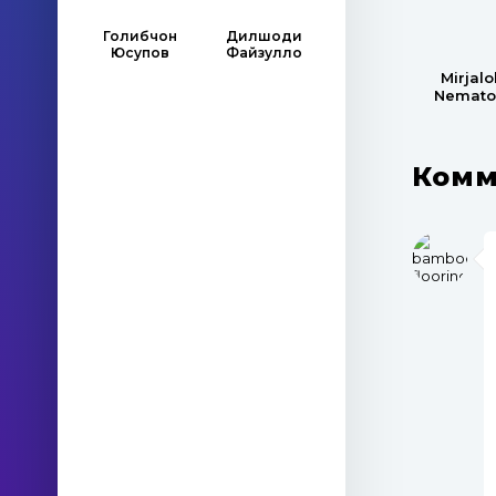
Голибчон
Дилшоди
Юсупов
Файзулло
Mirjalo
Nemato
Комм