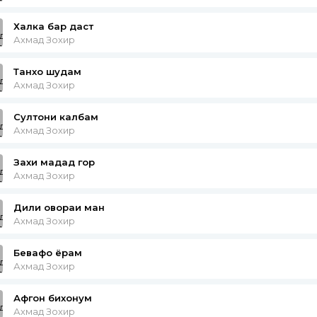
Халка бар даст
Ахмад Зохир
Танхо шудам
Ахмад Зохир
Султони калбам
Ахмад Зохир
Захи мадад гор
Ахмад Зохир
Дили овораи ман
Ахмад Зохир
Бевафо ёрам
Ахмад Зохир
Афгон бихонум
Ахмад Зохир