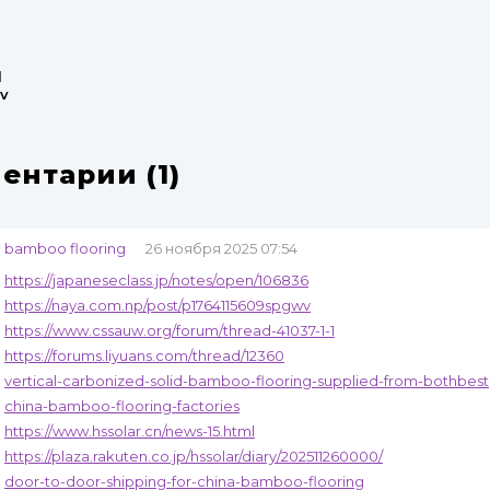
l
v
ентарии (1)
bamboo flooring
26 ноября 2025 07:54
https://japaneseclass.jp/notes/open/106836
https://naya.com.np/post/p1764115609spgwv
https://www.cssauw.org/forum/thread-41037-1-1
https://forums.liyuans.com/thread/12360
vertical-carbonized-solid-bamboo-flooring-supplied-from-bothbest
china-bamboo-flooring-factories
https://www.hssolar.cn/news-15.html
https://plaza.rakuten.co.jp/hssolar/diary/202511260000/
door-to-door-shipping-for-china-bamboo-flooring