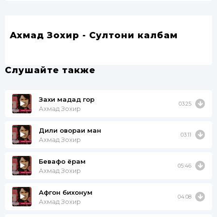
Ахмад Зохир - Султони калбам
Слушайте также
Захи мадад гор
03:25
Ахмад Зохир
Дили овораи ман
03:11
Ахмад Зохир
Бевафо ёрам
05:46
Ахмад Зохир
Афгон бихонум
04:08
Ахмад Зохир