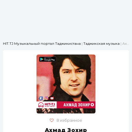
HIT.TJ Музыкальный портал Таджикистана
|
Таджикская музыка
| Ахмад Зохир - Султони калбам
В избранное
Ахмад Зохир