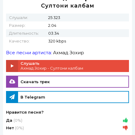
Султони калбам
Слушали:
25 323
Размер:
2.04
Длительность:
03:34
Качество:
320 kbps
Все песни артиста:
Ахмад Зохир
Слушать
Ахмад Зохир - Султони калбам
Скачать трек
В Telegram
Нравится песня?
Да
(0%)
Нет
(0%)