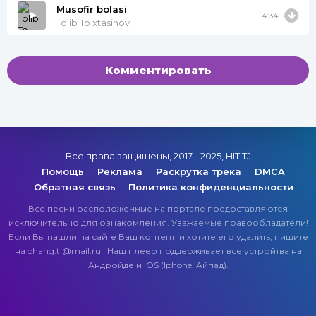
Musofir bolasi
4:34
Tolib To xtasinov
Комментировать
Все права защищены, 2017 - 2025, HIT.TJ
Помощь
Реклама
Раскрутка трека
DMCA
Обратная связь
Политика конфиденциальности
Все песни расположенные на портале предоставляются
исключительно для ознакомления. Уважаемые правообладатели!
Если Вы нашли на сайте Ваш контент, и хотите его удалить, пишите
на ohang.tj@mail.ru | Наш плеер поддерживает все устройтва на
Андройде и IOS (Iphone, Айпад).