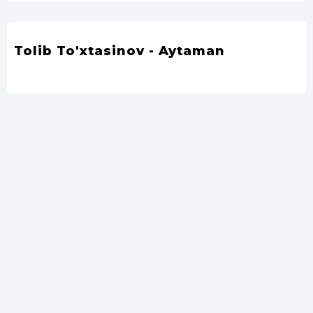
Tolib To'xtasinov - Aytaman