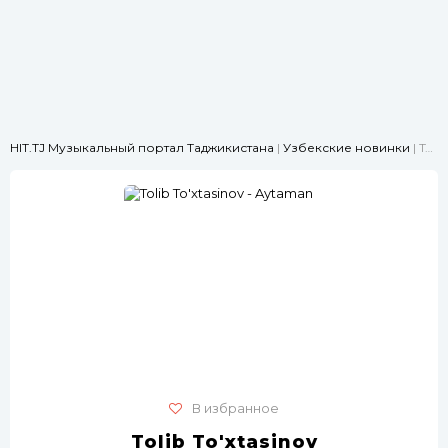
HIT.TJ Музыкальный портал Таджикистана
|
Узбекские новинки
| Tolib To'xtasinov - Aytaman
В избранное
Tolib To'xtasinov