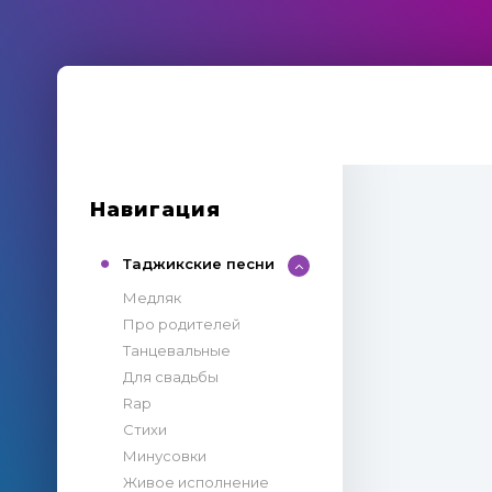
Навигация
Таджикские песни
Медляк
Про родителей
Танцевальные
Для свадьбы
Rap
Стихи
Минусовки
Живое исполнение