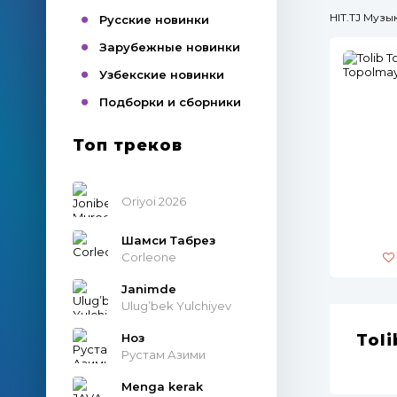
HIT.TJ Муз
Русские новинки
Зарубежные новинки
Узбекские новинки
Подборки и сборники
Топ треков
Oriyoi 2026
Шамси Табрез
Corleone
Janimde
Ulug’bek Yulchiyev
Ноз
Toli
Рустам Азими
Menga kerak