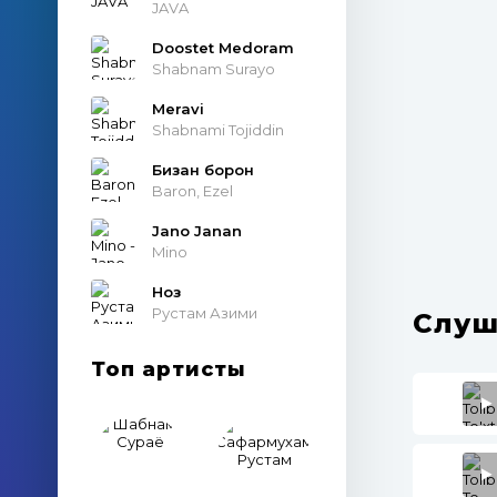
JAVA
Doostet Medoram
Shabnam Surayo
Meravi
Shabnami Tojiddin
Бизан борон
Baron, Ezel
Jano Janan
Mino
Ноз
Рустам Азими
Слуш
Топ артисты