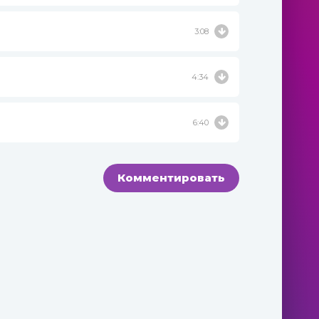
3:08
4:34
6:40
Комментировать