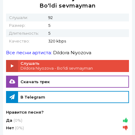
Bo'ldi sevmayman
Слушали:
92
Размер:
5
Длительность:
5
Качество:
320 kbps
Все песни артиста:
Dildora Niyozova
Слушать
Dildora Niyozova - Bo'ldi sevmayman
Скачать трек
В Telegram
Нравится песня?
Да
(0%)
Нет
(0%)