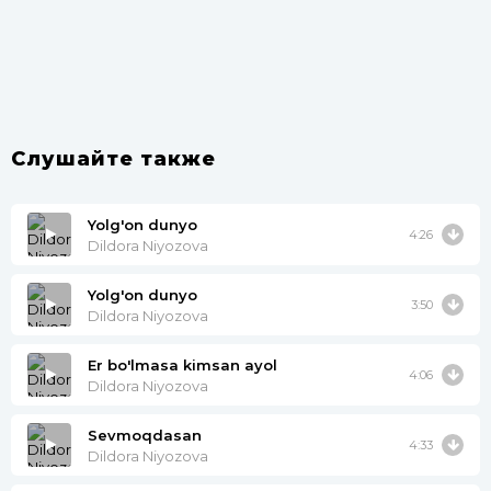
Слушайте также
Yolg'on dunyo
4:26
Dildora Niyozova
Yolg'on dunyo
3:50
Dildora Niyozova
Er bo'lmasa kimsan ayol
4:06
Dildora Niyozova
Sevmoqdasan
4:33
Dildora Niyozova