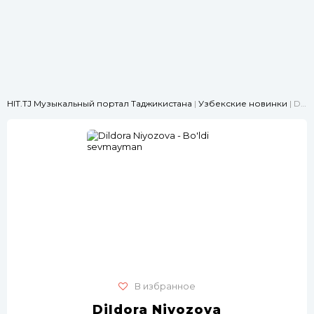
HIT.TJ Музыкальный портал Таджикистана
|
Узбекские новинки
| Dildora Niyozova - Bo'ldi sevmayman
В избранное
Dildora Niyozova