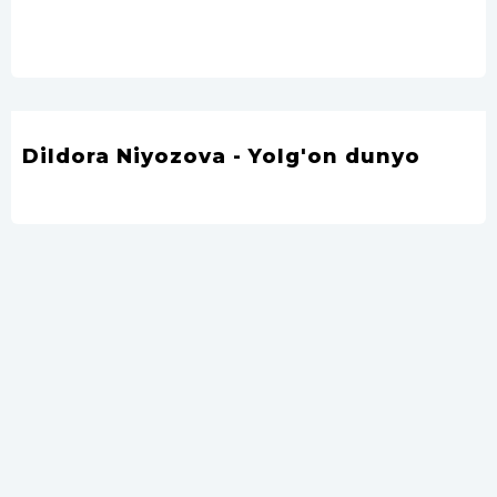
Dildora Niyozova - Yolg'on dunyo