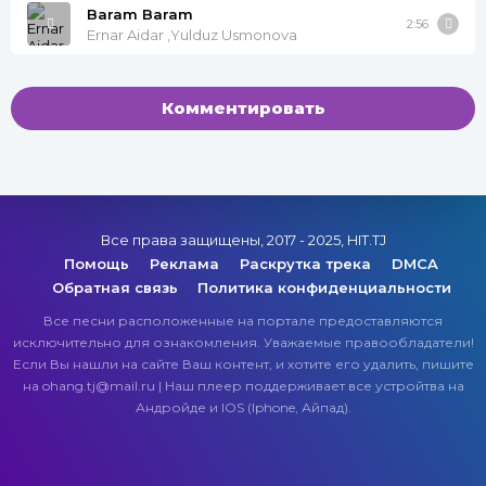
Baram Baram
2:56
Ernar Aidar ,Yulduz Usmonova
Комментировать
Все права защищены, 2017 - 2025, HIT.TJ
Помощь
Реклама
Раскрутка трека
DMCA
Обратная связь
Политика конфиденциальности
Все песни расположенные на портале предоставляются
исключительно для ознакомления. Уважаемые правообладатели!
Если Вы нашли на сайте Ваш контент, и хотите его удалить, пишите
на ohang.tj@mail.ru | Наш плеер поддерживает все устройтва на
Андройде и IOS (Iphone, Айпад).