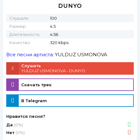
DUNYO
Слушали:
100
Размер:
4.5
Длительность:
4:56
Качество:
320 kbps
Все песни артиста:
YULDUZ USMONOVA
Слушать
YULDUZ USMONOVA - DUNYO
Скачать трек
В Telegram
Нравится песня?
Да
(0%)
Нет
(0%)