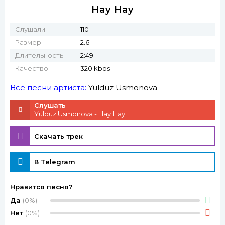
Hay Hay
Слушали:
110
Размер:
2.6
Длительность:
2:49
Качество:
320 kbps
Все песни артиста:
Yulduz Usmonova
Слушать
Yulduz Usmonova - Hay Hay
Скачать трек
В Telegram
Нравится песня?
Да
(0%)
Нет
(0%)