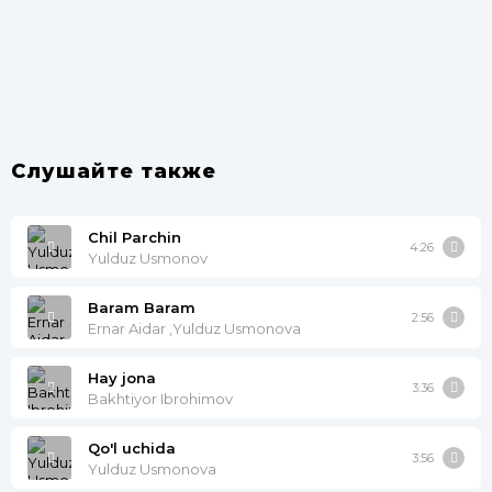
Слушайте также
Chil Parchin
4:26
Yulduz Usmonov
Baram Baram
2:56
Ernar Aidar ,Yulduz Usmonova
Hay jona
3:36
Bakhtiyor Ibrohimov
Qo'l uchida
3:56
Yulduz Usmonova