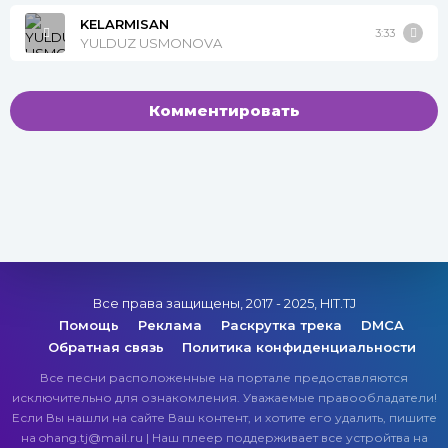
KELARMISAN
3:33
YULDUZ USMONOVA
Комментировать
Все права защищены, 2017 - 2025, HIT.TJ
Помощь
Реклама
Раскрутка трека
DMCA
Обратная связь
Политика конфиденциальности
Все песни расположенные на портале предоставляются
исключительно для ознакомления. Уважаемые правообладатели!
Если Вы нашли на сайте Ваш контент, и хотите его удалить, пишите
на ohang.tj@mail.ru | Наш плеер поддерживает все устройтва на