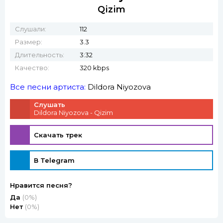
Qizim
Слушали:
112
Размер:
3.3
Длительность:
3:32
Качество:
320 kbps
Все песни артиста:
Dildora Niyozova
Слушать
Dildora Niyozova - Qizim
Скачать трек
В Telegram
Нравится песня?
Да
(0%)
Нет
(0%)