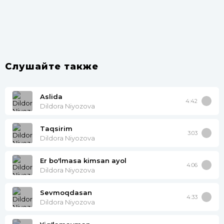
Слушайте также
Aslida
4:42
Dildora Niyozova
Taqsirim
3:03
Dildora Niyozova
Er bo'lmasa kimsan ayol
4:06
Dildora Niyozova
Sevmoqdasan
4:33
Dildora Niyozova