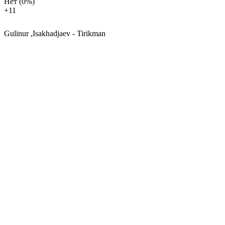
Нет
(0%)
+1
1
Gulinur ,Isakhadjaev - Tirikman