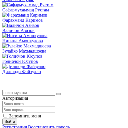
Сафармухаммад Рустам
Фарахманд Каримов
Валичон Азизов
Нигина Амонкулова
Зулайхо Махмадшоева
Голибчон Юсупов
Дилшоди Файзулло
Авторизация
Запомнить меня
Войти
Регистрация
Восстановить пароль