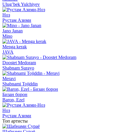
Ulug’bek Yulchiyev
Ноз
Рустам Азими
Jano Janan
Mino
Menga kerak
JAVA
Doostet Medoram
Shabnam Surayo
Meravi
Shabnami Tojiddin
Бизан борон
Baron, Ezel
Ноз
Рустам Азими
Топ артисты
Шабнами Сураё