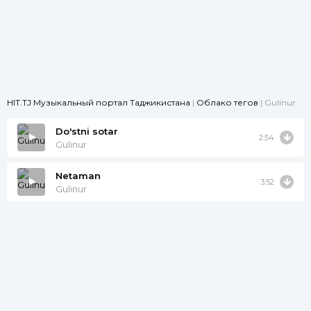
HIT.TJ Музыкальный портал Таджикистана
|
Облако тегов
| Gulinur
Do'stni sotar
2:54
Gulinur
Netaman
3:52
Gulinur