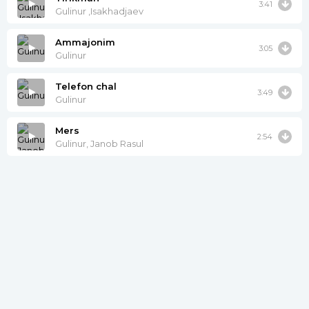
3:41
Gulinur ,Isakhadjaev
Ammajonim
3:05
Gulinur
Telefon chal
3:49
Gulinur
Mers
2:54
Gulinur, Janob Rasul