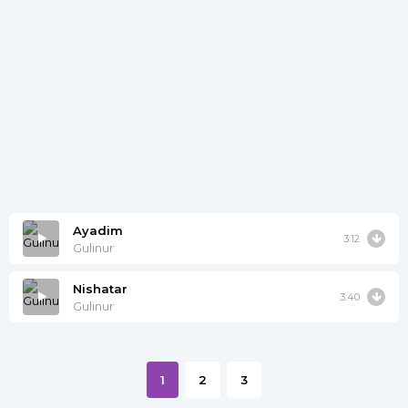
Ayadim
3:12
Gulinur
Nishatar
3:40
Gulinur
1
2
3