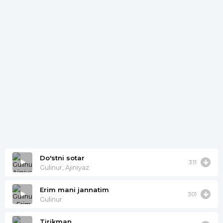
Do'stni sotar
3:11
Gulinur, Ajiniyaz
Erim mani jannatim
3:01
Gulinur
Tirikman