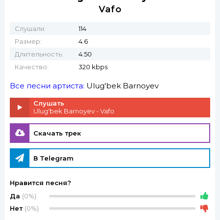
Vafo
Слушали:
114
Размер:
4.6
Длительность:
4:50
Качество:
320 kbps
Все песни артиста:
Ulug'bek Barnoyev
Слушать
Ulug'bek Barnoyev - Vafo
Скачать трек
В Telegram
Нравится песня?
Да
(0%)
Нет
(0%)