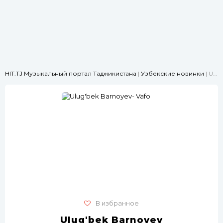
HIT.TJ Музыкальный портал Таджикистана
|
Узбекские новинки
| Ulug'bek Barnoyev- Vafo
В избранное
Ulug'bek Barnoyev