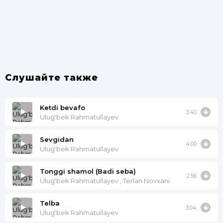
Слушайте также
Ketdi bevafo
3:40
Ulug'bek Rahmatullayev
Sevgidan
4:00
Ulug'bek Rahmatullayev
Tonggi shamol (Badi seba)
2:56
Ulug'bek Rahmatullayev , Terlan Novxani
Telba
3:04
Ulug'bek Rahmatullayev