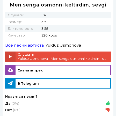
Men senga osmonni keltirdim, sevgi
Слушали:
167
Размер:
3.7
Длительность:
3:58
Качество:
320 kbps
Все песни артиста:
Yulduz Usmonova
Слушать
Yulduz Usmonova - Men senga osmonni keltirdim, sevgi
Скачать трек
В Telegram
Нравится песня?
Да
(0%)
Нет
(0%)