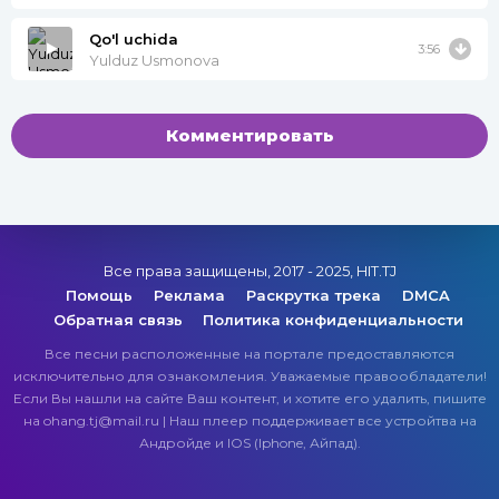
Qo'l uchida
3:56
Yulduz Usmonova
Комментировать
Все права защищены, 2017 - 2025, HIT.TJ
Помощь
Реклама
Раскрутка трека
DMCA
Обратная связь
Политика конфиденциальности
Все песни расположенные на портале предоставляются
исключительно для ознакомления. Уважаемые правообладатели!
Если Вы нашли на сайте Ваш контент, и хотите его удалить, пишите
на ohang.tj@mail.ru | Наш плеер поддерживает все устройтва на
Андройде и IOS (Iphone, Айпад).