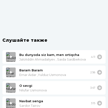
Слушайте также
Bu dunyoda siz kam, men ortiqcha
4:11
Jaloliddin Ahmadaliyev , Saida Saidbekova
Baram Baram
2:56
Ernar Aidar ,Yulduz Usmonova
O sevgi
3:47
Nilufar Usmonova
Navbat senga
3:15
Sardor Tairov