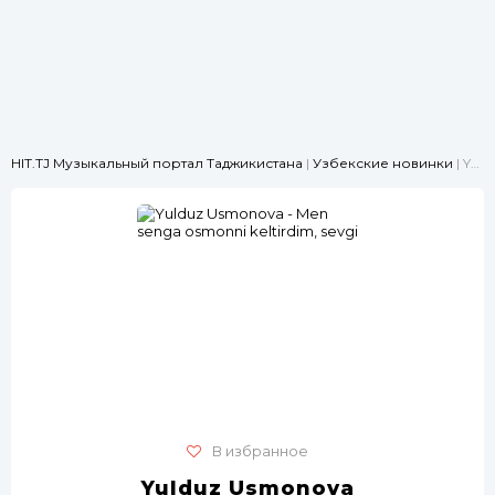
HIT.TJ Музыкальный портал Таджикистана
|
Узбекские новинки
| Yulduz Usmonova - Men senga osmonni keltirdim, sevgi
В избранное
Yulduz Usmonova