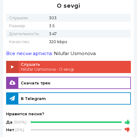
O sevgi
Слушали:
303
Размер:
3.5
Длительность:
3:47
Качество:
320 kbps
Все песни артиста:
Nilufar Usmonova
Слушать
Nilufar Usmonova - O sevgi
Скачать трек
В Telegram
Нравится песня?
Да
(100%)
Нет
(0%)