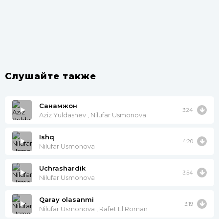
Слушайте также
Санамжон
3:24
Aziz Yuldashev , Nilufar Usmonova
Ishq
4:20
Nilufar Usmonova
Uchrashardik
3:54
Nilufar Usmonova
Qaray olasanmi
3:19
Nilufar Usmonova , Rafet El Roman