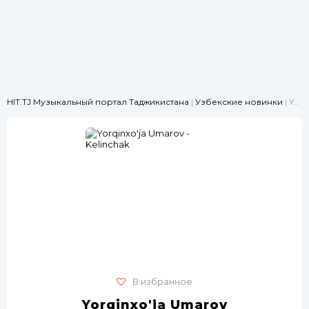
HIT.TJ Музыкальный портал Таджикистана
|
Узбекские новинки
| Yorqinxo'ja Umarov - Kelinchak
В избранное
Yorqinxo'ja Umarov