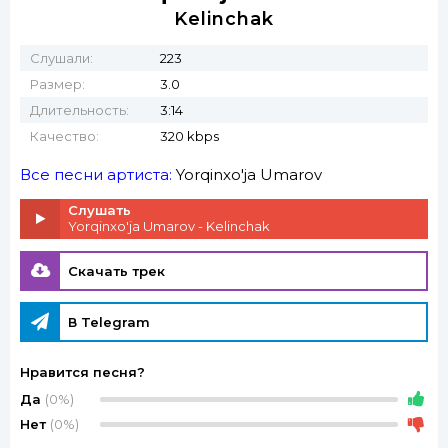
Kelinchak
Слушали:
223
Размер:
3.0
Длительность:
3:14
Качество:
320 kbps
Все песни артиста:
Yorqinxo'ja Umarov
Слушать
Yorqinxo'ja Umarov - Kelinchak
Скачать трек
В Telegram
Нравится песня?
Да
(0%)
Нет
(0%)