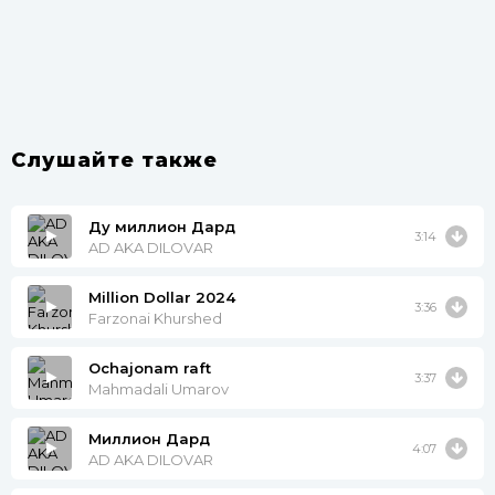
Слушайте также
Ду миллион Дард
3:14
AD AKA DILOVAR
Million Dollar 2024
3:36
Farzonai Khurshed
Ochajonam raft
3:37
Mahmadali Umarov
Миллион Дард
4:07
AD AKA DILOVAR