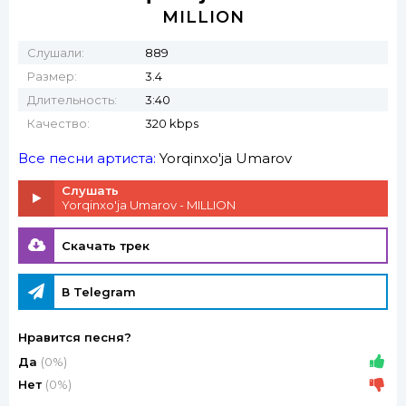
MILLION
Слушали:
889
Размер:
3.4
Длительность:
3:40
Качество:
320 kbps
Все песни артиста:
Yorqinxo'ja Umarov
Слушать
Yorqinxo'ja Umarov - MILLION
Скачать трек
В Telegram
Нравится песня?
Да
(0%)
Нет
(0%)