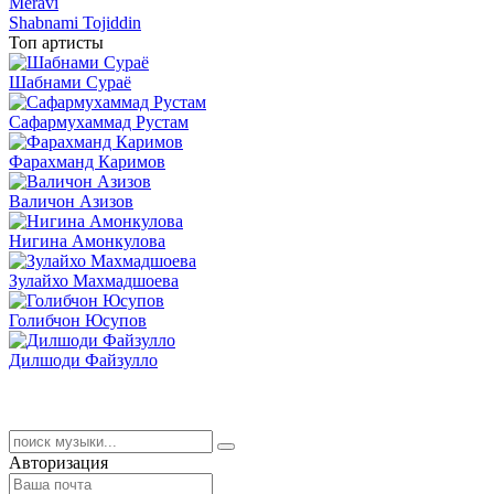
Meravi
Shabnami Tojiddin
Топ артисты
Шабнами Сураё
Сафармухаммад Рустам
Фарахманд Каримов
Валичон Азизов
Нигина Амонкулова
Зулайхо Махмадшоева
Голибчон Юсупов
Дилшоди Файзулло
Авторизация