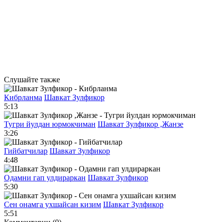
Слушайте также
Кибрланма
Шавкат Зулфикор
5:13
Тугри йулдан юрмокчиман
Шавкат Зулфикор ,Жанзе
3:26
Гийбатчилар
Шавкат Зулфикор
4:48
Одамни гап улдираркан
Шавкат Зулфикор
5:30
Сен онамга ухшайсан кизим
Шавкат Зулфикор
5:51