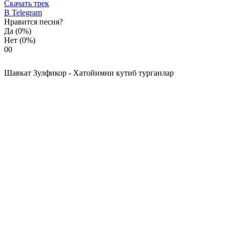
Скачать трек
В Telegram
Нравится песня?
Да
(0%)
Нет
(0%)
0
0
Шавкат Зулфикор - Хатойимни кутиб турганлар