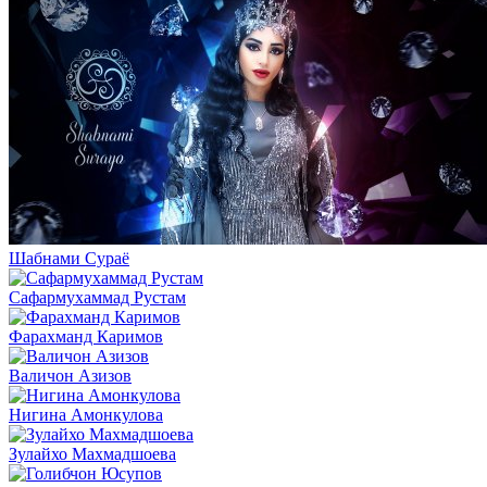
Шабнами Сураё
Сафармухаммад Рустам
Фарахманд Каримов
Валичон Азизов
Нигина Амонкулова
Зулайхо Махмадшоева