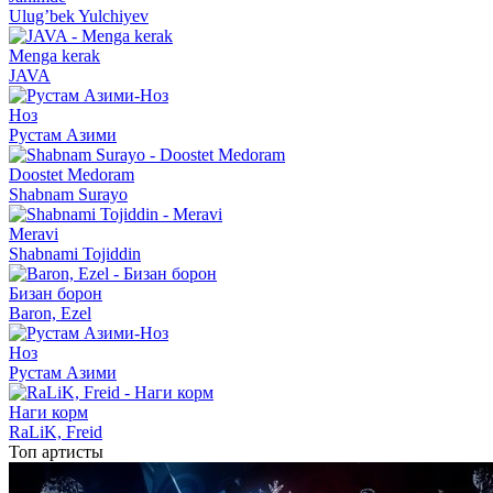
Ulug’bek Yulchiyev
Menga kerak
JAVA
Ноз
Рустам Азими
Doostet Medoram
Shabnam Surayo
Meravi
Shabnami Tojiddin
Бизан борон
Baron, Ezel
Ноз
Рустам Азими
Наги корм
RaLiK, Freid
Топ артисты