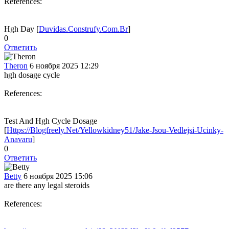
References:
Hgh Day [
Duvidas.Construfy.Com.Br
]
0
Ответить
Theron
6 ноября 2025 12:29
hgh dosage cycle
References:
Test And Hgh Cycle Dosage
[
Https://Blogfreely.Net/Yellowkidney51/Jake-Jsou-Vedlejsi-Ucinky-
Anavaru
]
0
Ответить
Betty
6 ноября 2025 15:06
are there any legal steroids
References: