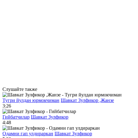
Слушайте также
Тугри йулдан юрмокчиман
Шавкат Зулфикор ,Жанзе
3:26
Гийбатчилар
Шавкат Зулфикор
4:48
Одамни гап улдираркан
Шавкат Зулфикор