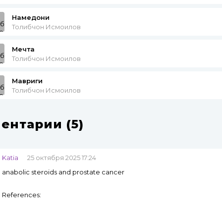
Намедони
Толибчон Исмоилов
Мечта
Толибчон Исмоилов
Мавриги
Толибчон Исмоилов
ентарии (5)
Katia
25 октября 2025 17:24
anabolic steroids and prostate cancer
References: