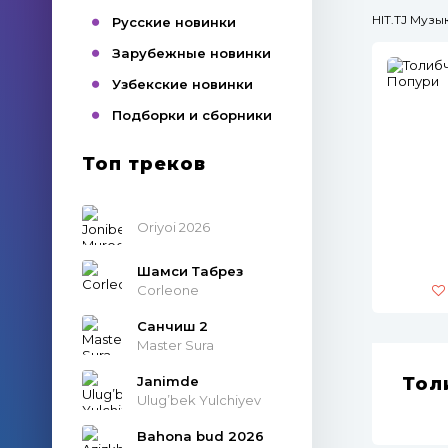
HIT.TJ Муз
Русские новинки
Зарубежные новинки
Узбекские новинки
Подборки и сборники
Топ треков
Oriyoi 2026
Шамси Табрез
Corleone
Санчиш 2
Master Sura
Janimde
Тол
Ulug’bek Yulchiyev
Bahona bud 2026