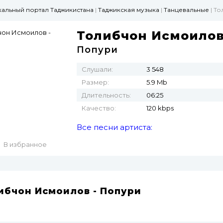
ыкальный портал Таджикистана
|
Таджикская музыка
|
Танцевальные
| Т
Толибчон Исмоило
Попури
Слушали:
3 548
Размер:
5.9 Mb
Длительность:
06:25
Качество:
120 kbps
Все песни артиста:
В избранное
ибчон Исмоилов - Попури