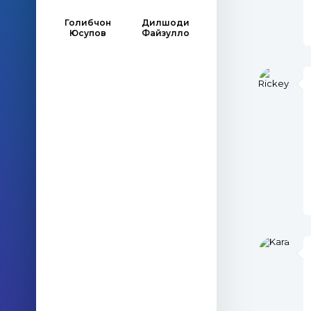
Голибчон
Дилшоди
Юсупов
Файзулло