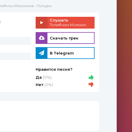
олибчон Исмоилов - Попури
в
Слушать
Толибчон Исмоилов - Попури
Скачать трек
В Telegram
Нравится песня?
Да
(0%)
Нет
(0%)