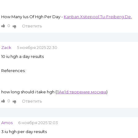
How Many Ius Of Hgh Per Day -
Kanban.Xsitepool.Tu-Freiberg.De
,
0
Ответить
Zack
5 ноября 2025 22:30
10 iu hgh a day results
References:
how long should i take hgh (
l1Ae1d.творение.москва
)
0
Ответить
Amos
6 ноября 2025 12:03
3 iu hgh per day results