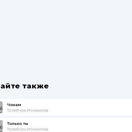
айте также
Чонам
Толибчон Исмоилов
Только ты
Толибчон Исмоилов