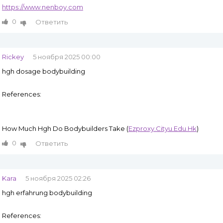
https://www.nenboy.com
0
Ответить
Rickey
5 ноября 2025 00:00
hgh dosage bodybuilding
References:
How Much Hgh Do Bodybuilders Take (
Ezproxy.Cityu.Edu.Hk
)
0
Ответить
Kara
5 ноября 2025 02:26
hgh erfahrung bodybuilding
References: