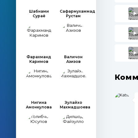
Шабнами
Сафармухаммад
Сураё
Рустам
Фарахманд
Валичон
Каримов
Азизов
Комм
Нигина
Зулайхо
Амонкулова
Махмадшоева