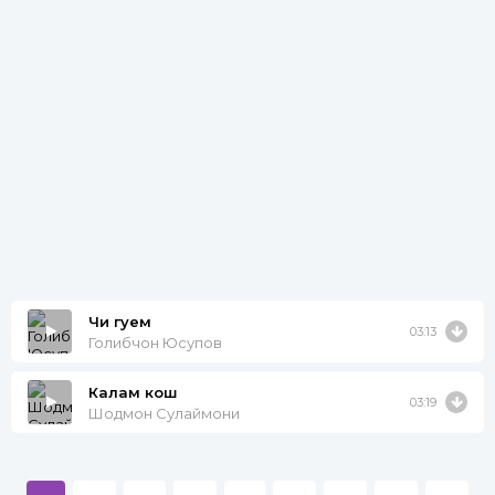
Чи гуем
03:13
Голибчон Юсупов
Калам кош
03:19
Шодмон Сулаймони