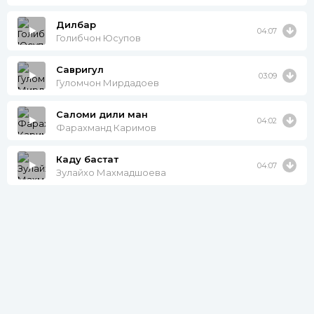
Дилбар
04:07
Голибчон Юсупов
Савригул
03:09
Гуломчон Мирдадоев
Саломи дили ман
04:02
Фарахманд Каримов
Каду бастат
04:07
Зулайхо Махмадшоева