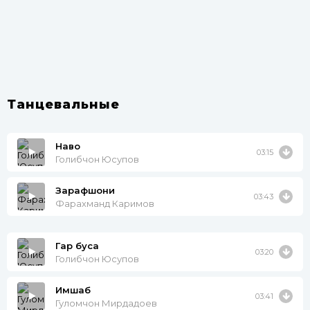
Танцевальные
Наво
03:15
Голибчон Юсупов
Зарафшони
03:43
Фарахманд Каримов
Гар буса
03:20
Голибчон Юсупов
Имшаб
03:41
Гуломчон Мирдадоев