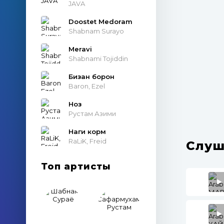
JAVA
Doostet Medoram
Shabnam Surayo
Meravi
Shabnami Tojiddin
Бизан борон
Baron, Ezel
Ноз
Рустам Азими
Наги корм
RaLiK, Freid
Слуш
Топ артисты