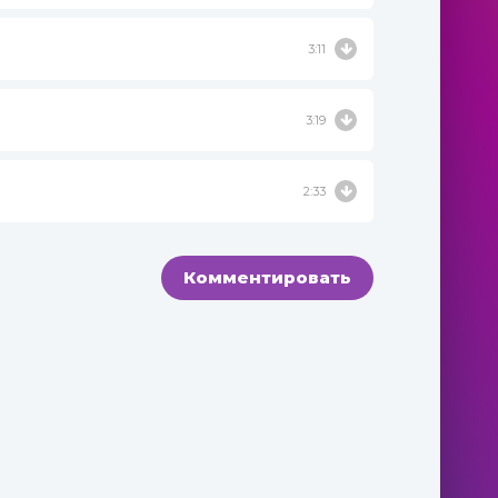
3:11
3:19
2:33
Комментировать