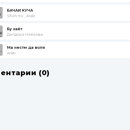
БАЧАИ КУЧА
Shon mc , Arab
Бу хаёт
Дилдора Ниёзова
Ма нестм да воля
Arab
ентарии (0)