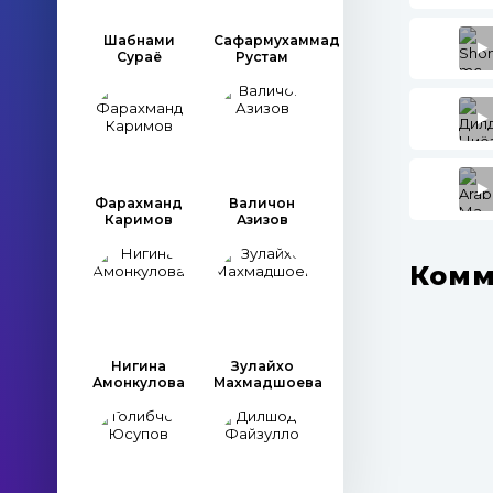
Шабнами
Сафармухаммад
Сураё
Рустам
Фарахманд
Валичон
Каримов
Азизов
Комм
Нигина
Зулайхо
Амонкулова
Махмадшоева