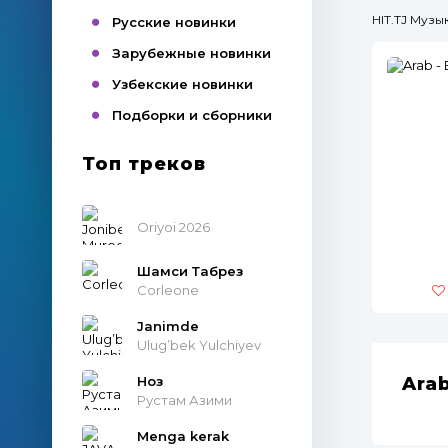
HIT.TJ Муз
Русские новинки
Зарубежные новинки
Узбекские новинки
Подборки и сборники
Топ треков
Oriyoi 2026
Шамси Табрез
Corleone
Janimde
Ulug’bek Yulchiyev
Ноз
Ara
Рустам Азими
Menga kerak