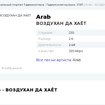
ыкальный портал Таджикистана
|
Таджикская музыка
|
РЭП
| Arab - ВОЗД
Arab
ВОЗДУХАН ДА ХАЁТ
Слушали:
235
Размер:
2.6
Длительность:
2;48
Качество:
320 kbps
Все песни артиста:
Arab
В избранное
b - ВОЗДУХАН ДА ХАЁТ