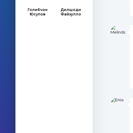
Голибчон
Дилшоди
Юсупов
Файзулло