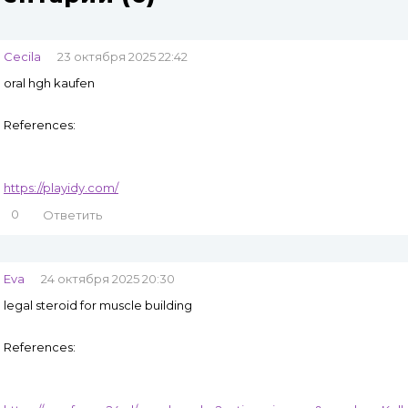
Cecila
23 октября 2025 22:42
oral hgh kaufen
References:
https://playidy.com/
0
Ответить
Eva
24 октября 2025 20:30
legal steroid for muscle building
References: