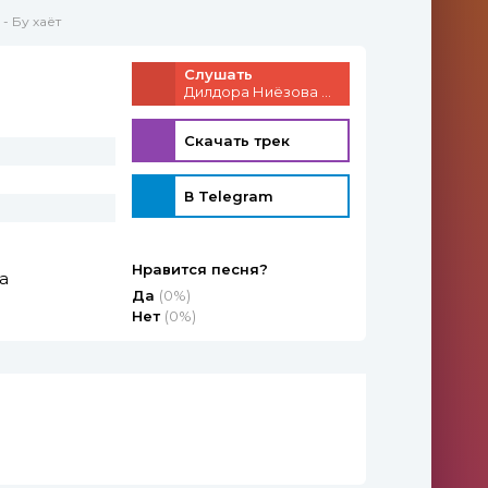
- Бу хаёт
Слушать
Дилдора Ниёзова - Бу хаёт
Скачать трек
В Telegram
Нравится песня?
а
Да
(0%)
Нет
(0%)