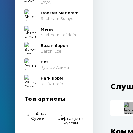
JAVA
Doostet Medoram
Shabnam Surayo
Meravi
Shabnami Tojiddin
Бизан борон
Baron, Ezel
Ноз
Рустам Азими
Наги корм
RaLiK, Freid
Слуш
Топ артисты
Комм