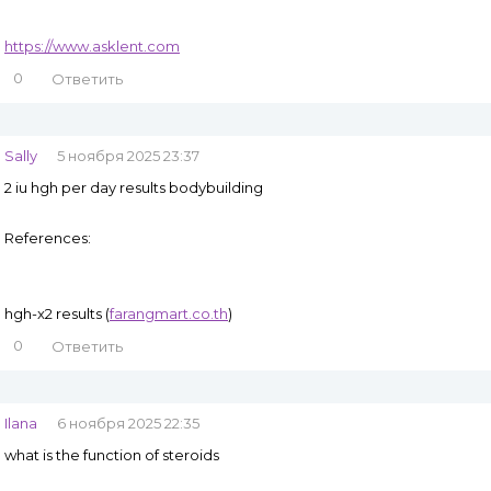
https://www.asklent.com
0
Ответить
Sally
5 ноября 2025 23:37
2 iu hgh per day results bodybuilding
References:
hgh-x2 results (
farangmart.co.th
)
0
Ответить
Ilana
6 ноября 2025 22:35
what is the function of steroids