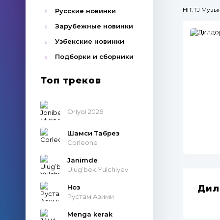
HIT.TJ Муз
Русские новинки
Зарубежные новинки
Узбекские новинки
Подборки и сборники
Топ треков
Oriyoi 2026
Шамси Табрез
Corleone
Janimde
Ulug’bek Yulchiyev
Ноз
Дил
Рустам Азими
Menga kerak