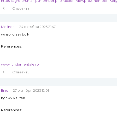
https://agroforum24.pl/member.php?action=viewpro&member=Kell
0
Ответить
Melinda
24 октября 2025 21:47
winsol crazy bulk
References:
www.fundamentale.ro
0
Ответить
Enid
27 октября 2025 12:01
hgh-x2 kaufen
References: