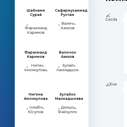
Шабнами
Сафармухаммад
Сураё
Рустам
Фарахманд
Валичон
Каримов
Азизов
Нигина
Зулайхо
Амонкулова
Махмадшоева