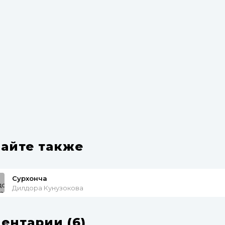
айте также
Сурхонча
Дилдора Кунузокова
ентарии (6)