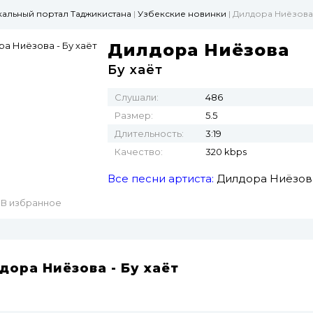
ыкальный портал Таджикистана
|
Узбекские новинки
| Дилдора Ниёзова 
Дилдора Ниёзова
Бу хаёт
Слушали:
486
Размер:
5.5
Длительность:
3:19
Качество:
320 kbps
Все песни артиста:
Дилдора Ниёзов
В избранное
дора Ниёзова - Бу хаёт