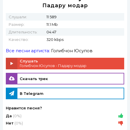
Падару модар
Слушали:
11 589
Размер:
11.1 Mb
Длительность:
04:47
Качество:
320 kbps
Все песни артиста:
Голибчон Юсупов
Слушать
Голибчон Юсупов - Падару модар
Скачать трек
В Telegram
Нравится песня?
Да
(0%)
Нет
(0%)