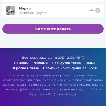
Модар
4:49
Голибчон Юсупов
Комментировать
Все права защищены, 2017 - 2025, HIT.TJ
Помощь
Реклама
Раскрутка трека
DMCA
Обратная связь
Политика конфиденциальности
Все песни расположенные на портале предоставляются
исключительно для ознакомления. Уважаемые правообладатели!
Если Вы нашли на сайте Ваш контент, и хотите его удалить, пишите
на ohang.tj@mail.ru | Наш плеер поддерживает все устройтва на
Андройде и IOS (Iphone, Айпад).