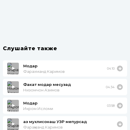
Слушайте также
Модар
04:10
Фарахманд Каримов
Факат модар месузад
04:34
Низомчон Азимов
Модар
03:58
Икром Исломи
аз мухлисонаш УЗР мепурсад
Фараҳманд Каримов