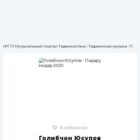
HIT.TJ Музыкальный портал Таджикистана
|
Таджикская музыка
|
Про родителей
В избранное
Голибчон Юсупов