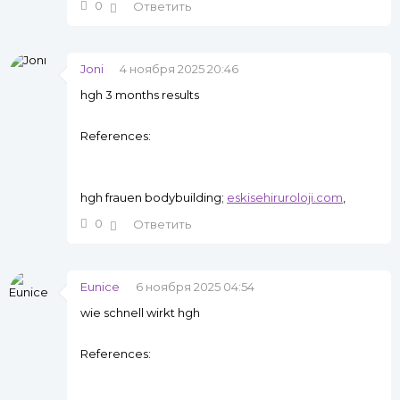
0
Ответить
Joni
4 ноября 2025 20:46
hgh 3 months results
References:
hgh frauen bodybuilding;
eskisehiruroloji.com
,
0
Ответить
Eunice
6 ноября 2025 04:54
wie schnell wirkt hgh
References: