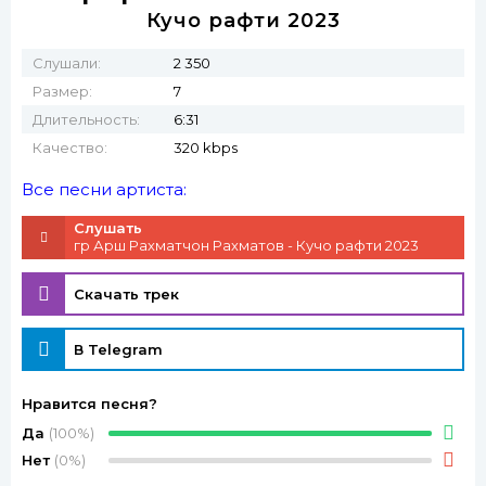
Кучо рафти 2023
Слушали:
2 350
Размер:
7
Длительность:
6:31
Качество:
320 kbps
Все песни артиста:
Слушать
гр Арш Рахматчон Рахматов - Кучо рафти 2023
Скачать трек
В Telegram
Нравится песня?
Да
(100%)
Нет
(0%)