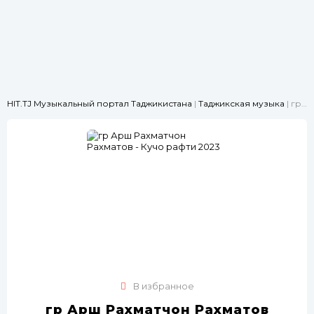
HIT.TJ Музыкальный портал Таджикистана
|
Таджикская музыка
| гр Арш Рахматчон Рахматов - Кучо рафти 2023
В избранное
гр Арш Рахматчон Рахматов