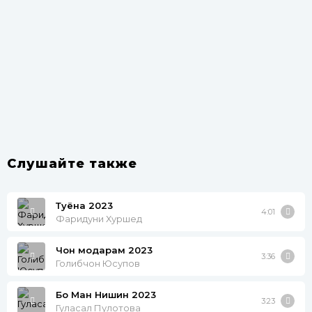
Слушайте также
Туёна 2023
4:01
Фаридуни Хуршед
Чон модарам 2023
3:36
Голибчон Юсупов
Бо Ман Нишин 2023
3:23
Гуласал Пулотова