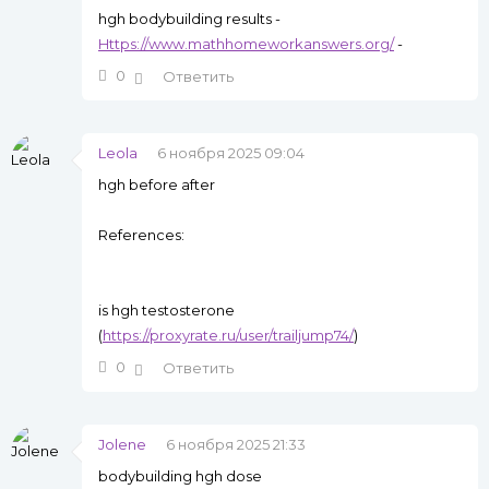
hgh bodybuilding results -
Https://www.mathhomeworkanswers.org/
-
0
Ответить
Leola
6 ноября 2025 09:04
hgh before after
References:
is hgh testosterone
(
https://proxyrate.ru/user/trailjump74/
)
0
Ответить
Jolene
6 ноября 2025 21:33
bodybuilding hgh dose