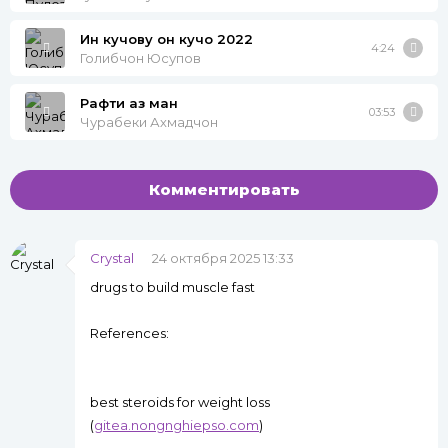
Ин кучову он кучо 2022
4:24
Голибчон Юсупов
Рафти аз ман
03:53
Чурабеки Ахмадчон
Комментировать
Crystal
24 октября 2025 13:33
drugs to build muscle fast
References:
best steroids for weight loss
(
gitea.nongnghiepso.com
)