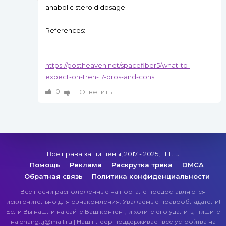
anabolic steroid dosage
References:
https://postheaven.net/spacefiber5/what-to-
expect-on-tren-17-pros-and-cons
0
Ответить
Все права защищены, 2017 - 2025, HIT.TJ
Помощь
Реклама
Раскрутка трека
DMCA
Обратная связь
Политика конфиденциальности
Все песни расположенные на портале предоставляются
исключительно для ознакомления. Уважаемые правообладатели!
Если Вы нашли на сайте Ваш контент, и хотите его удалить, пишите
на ohang.tj@mail.ru | Наш плеер поддерживает все устройтва на