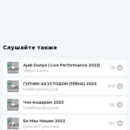
Слушайте также
Ajab Dunyo ( Live Performance 2023)
3:39
Valijon Azizov
ГУЛЧИН АЗ УСТОДОН (ТӮЙЁНА) 2023
19:33
Голибчон Юсупов
Чон модарам 2023
3:36
Голибчон Юсупов
Бо Ман Нишин 2023
3:23
Гуласал Пулотова