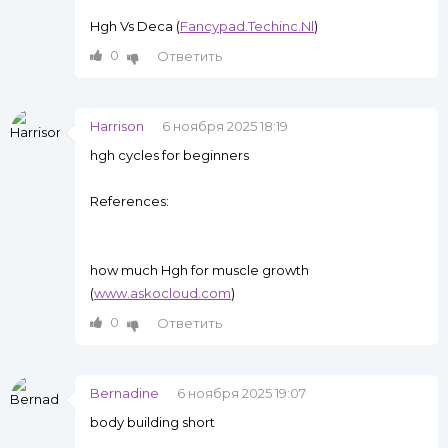
Hgh Vs Deca (
Fancypad.Techinc.Nl
)
0
Ответить
Harrison
6 ноября 2025 18:19
hgh cycles for beginners
References:
how much Hgh for muscle growth
(
www.askocloud.com
)
0
Ответить
Bernadine
6 ноября 2025 19:07
body building short