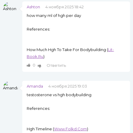
Ashton
4 ноября 2025 18:42
how many ml of hgh per day
References:
How Much Hgh To Take For Bodybuilding (
Lit-
Book.Ru
)
0
Ответить
Amanda
4 ноября 2025 19:03
testosterone vs hgh bodybuilding
References:
Hgh Timeline (
Www.Folkd.Com
)