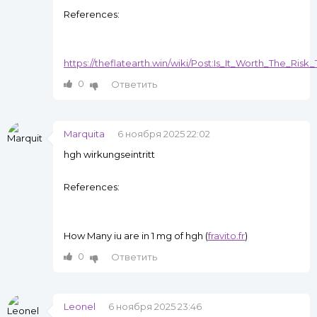
References:
https://theflatearth.win/wiki/Post:Is_It_Worth_The_Ri
0
Ответить
Marquita
6 ноября 2025 22:02
hgh wirkungseintritt
References:
How Many iu are in 1 mg of hgh (
fravito.fr
)
0
Ответить
Leonel
6 ноября 2025 23:46