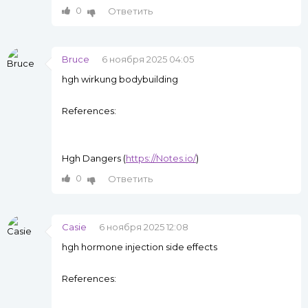
0
Ответить
Bruce
6 ноября 2025 04:05
hgh wirkung bodybuilding
References:
Hgh Dangers (
https://Notes.io/
)
0
Ответить
Casie
6 ноября 2025 12:08
hgh hormone injection side effects
References: