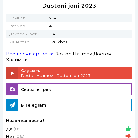
Dustoni joni 2023
Слушали:
764
Размер:
4
Длительность:
3:41
Качество:
320 kbps
Все песни артиста:
Doston Halimov
Достон
Халимов
Слушать
Doston Halimov - Dustoni joni 2023
Скачать трек
В Telegram
Нравится песня?
Да
(0%)
Нет
(0%)