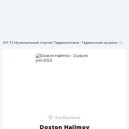
HIT.TJ Музыкальный портал Таджикистана
|
Таджикская музыка
| Doston Halimov - Dustoni joni 2023
В избранное
Doston Halimov