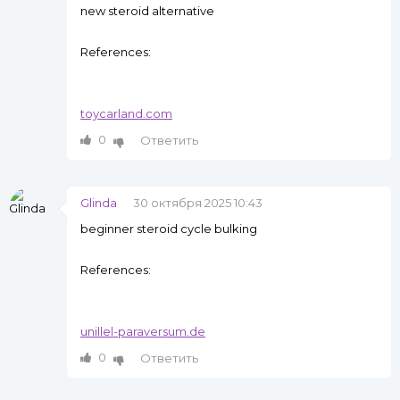
new steroid alternative
References:
toycarland.com
0
Ответить
Glinda
30 октября 2025 10:43
beginner steroid cycle bulking
References:
unillel-paraversum.de
0
Ответить