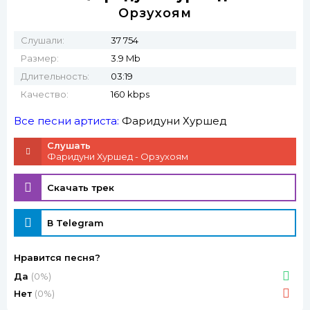
Орзухоям
Слушали:
37 754
Размер:
3.9 Mb
Длительность:
03:19
Качество:
160 kbps
Все песни артиста:
Фаридуни Хуршед
Слушать
Фаридуни Хуршед - Орзухоям
Скачать трек
В Telegram
Нравится песня?
Да
(0%)
Нет
(0%)