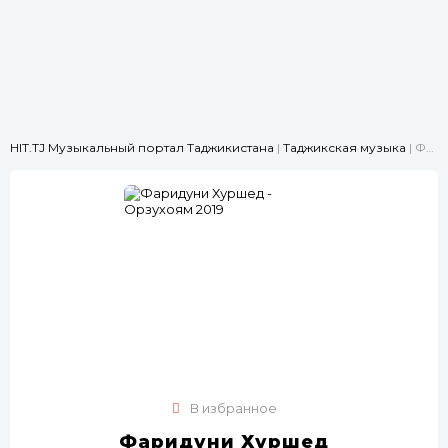
HIT.TJ Музыкальный портал Таджикистана
|
Таджикская музыка
| Фаридуни Хуршед - Орзухоям 2019
В избранное
Фаридуни Хуршед