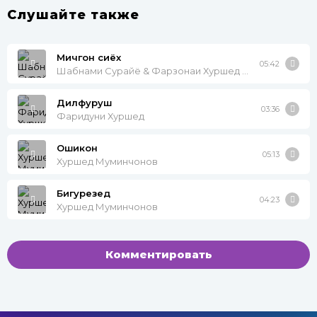
Слушайте также
Мичгон сиёх
05:42
Шабнами Сурайё & Фарзонаи Хуршед & Сурайё Косимова
Дилфуруш
03:36
Фаридуни Хуршед
Ошикон
05:13
Хуршед Муминчонов
Бигурезед
04:23
Хуршед Муминчонов
Комментировать