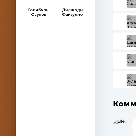
Голибчон
Дилшоди
Юсупов
Файзулло
Комм