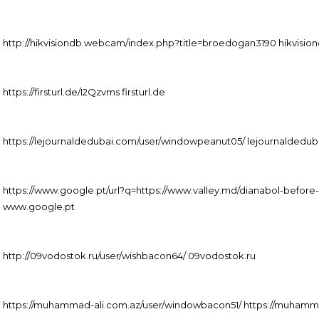
http://hikvisiondb.webcam/index.php?title=broedogan3190 hikvisi
https://firsturl.de/I2Qzvms firsturl.de
https://lejournaldedubai.com/user/windowpeanut05/ lejournaldedu
https://www.google.pt/url?q=https://www.valley.md/dianabol-before
www.google.pt
http://09vodostok.ru/user/wishbacon64/ 09vodostok.ru
https://muhammad-ali.com.az/user/windowbacon51/ https://muhamm