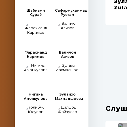
Зул
Zul
Шабнами
Сафармухаммад
Сураё
Рустам
Фарахманд
Валичон
Каримов
Азизов
Нигина
Зулайхо
Амонкулова
Махмадшоева
Слуш