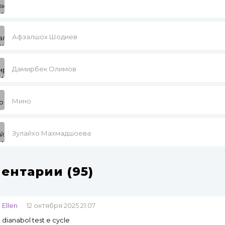
Афзалшох Шодиев
Дамирбек Олимов
Мино
Зулайхо Махмадшоева
ентарии (95)
Ellen
12 октября 2025 21:07
dianabol test e cycle