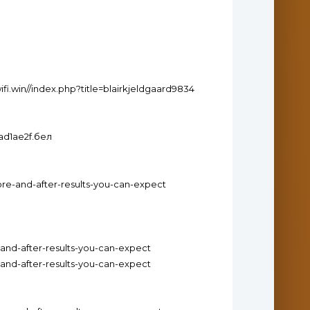
wifi.win//index.php?title=blairkjeldgaard9834
1ad1ae2f.бел
ore-and-after-results-you-can-expect
-and-after-results-you-can-expect
-and-after-results-you-can-expect