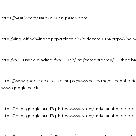
https://peatix.com/user/27956195 peatix.com
http://king-wifi.win//index.php?title=blairkjeldgaard9834 http://king-
http://xn----8sbec1b1ad1ae2f.xn--90ais/user/parcelsteam0/ --8sbec1b
https://www.google.co.ck/url?q=https://www.valley.md/dianabol-bef
www.google.co.ck
https://maps.google.hr/url?q=https://www.valley.md/dianabol-before
https://maps.google.hr/url?q=https://www.valley.md/dianabol-before