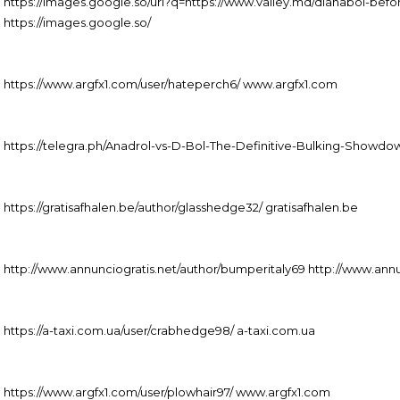
https://images.google.so/url?q=https://www.valley.md/dianabol-befo
https://images.google.so/
https://www.argfx1.com/user/hateperch6/ www.argfx1.com
https://telegra.ph/Anadrol-vs-D-Bol-The-Definitive-Bulking-Showdo
https://gratisafhalen.be/author/glasshedge32/ gratisafhalen.be
http://www.annunciogratis.net/author/bumperitaly69 http://www.annu
https://a-taxi.com.ua/user/crabhedge98/ a-taxi.com.ua
https://www.argfx1.com/user/plowhair97/ www.argfx1.com