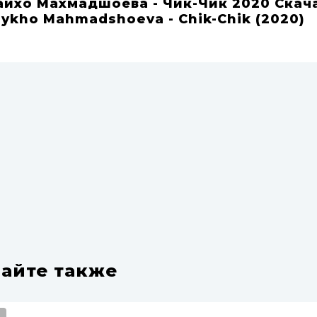
айхо Махмадшоева - Чик-Чик 2020 Скач
aykho Mahmadshoeva - Chik-Chik (2020)
айте также