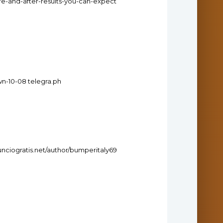
re-and-after-results-you-can-expect
wn-10-08 telegra.ph
nciogratis.net/author/bumperitaly69