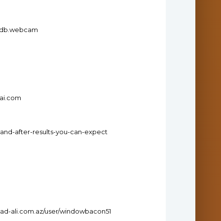
ondb.webcam
bai.com
-and-after-results-you-can-expect
ad-ali.com.az/user/windowbacon51