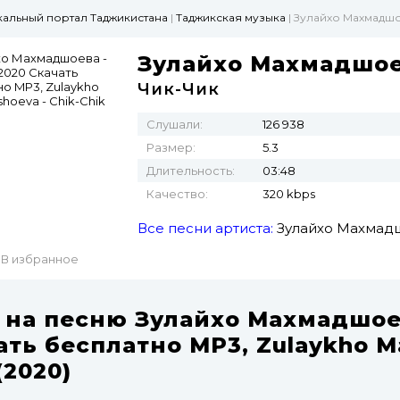
ыкальный портал Таджикистана
|
Таджикская музыка
| Зулайхо Махмадшоева - Чик-
Зулайхо Махмадшо
Чик-Чик
Слушали:
126 938
Размер:
5.3
Длительность:
03:48
Качество:
320 kbps
Все песни артиста:
Зулайхо Махмад
В избранное
 на песню Зулайхо Махмадшоев
ать бесплатно MP3, Zulaykho M
(2020)