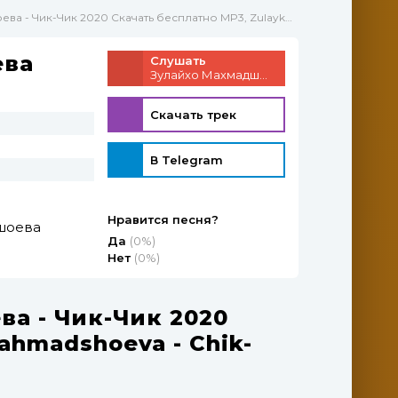
Чик 2020 Скачать бесплатно MP3, Zulaykho Mahmadshoeva - Chik-Chik (2020)
ева
Слушать
Зулайхо Махмадшоева - Чик-Чик
Скачать трек
В Telegram
Нравится песня?
шоева
Да
(0%)
Нет
(0%)
а - Чик-Чик 2020
ahmadshoeva - Chik-