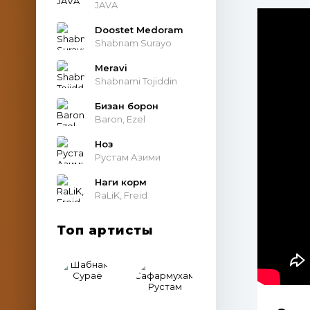
JAVA
Doostet Medoram
Shabnam Surayo
Meravi
Shabnami Tojiddin
Бизан борон
Baron, Ezel
Ноз
Рустам Азими
Наги корм
RaLiK, Freid
Топ артисты