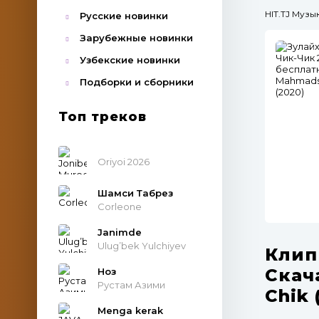
HIT.TJ Муз
Русские новинки
Зарубежные новинки
Узбекские новинки
Подборки и сборники
Топ треков
Oriyoi 2026
Шамси Табрез
Corleone
Janimde
Ulug’bek Yulchiyev
Клип
Скач
Ноз
Рустам Азими
Chik 
Menga kerak