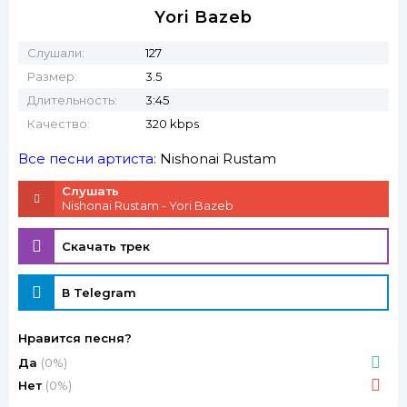
Yori Bazeb
Слушали:
127
Размер:
3.5
Длительность:
3:45
Качество:
320 kbps
Все песни артиста:
Nishonai Rustam
Слушать
Nishonai Rustam - Yori Bazeb
Скачать трек
В Telegram
Нравится песня?
Да
(0%)
Нет
(0%)