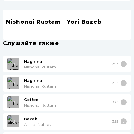
Nishonai Rustam - Yori Bazeb
Слушайте также
Naghma
2:53
Nishonai Rustam
Naghma
2:53
Nishonai Rustam
Coffee
3:23
Nishonai Rustam
Bazeb
3:29
Alisher Nabiev