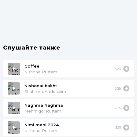
Слушайте также
Coffee
3:23
Nishonai Rustam
Nishonai bakht
3:56
Shahromi Abduhalim
Naghma Naghma
2:35
Mehrnigor Rustam
Nimi mani 2024
3:31
Nishonai Rustam