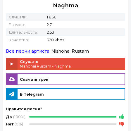
Naghma
Слушали:
1 866
Размер:
2.7
Длительность:
2:53
Качество:
320 kbps
Все песни артиста:
Nishonai Rustam
Слушать
Nishonai Rustam - Naghma
Скачать трек
В Telegram
Нравится песня?
Да
(100%)
Нет
(0%)