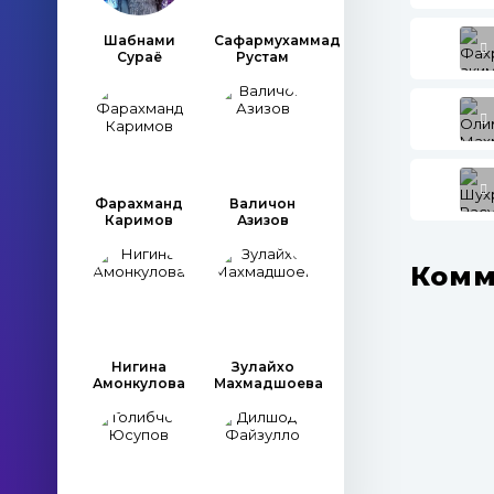
Шабнами
Сафармухаммад
Сураё
Рустам
Фарахманд
Валичон
Каримов
Азизов
Комм
Нигина
Зулайхо
Амонкулова
Махмадшоева