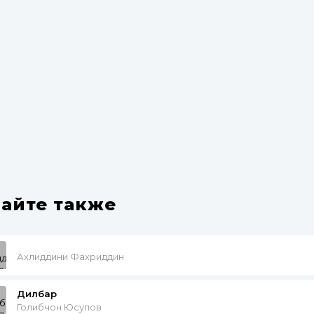
айте также
Ахлиддини Фахриддин
Дилбар
Голибчон Юсупов