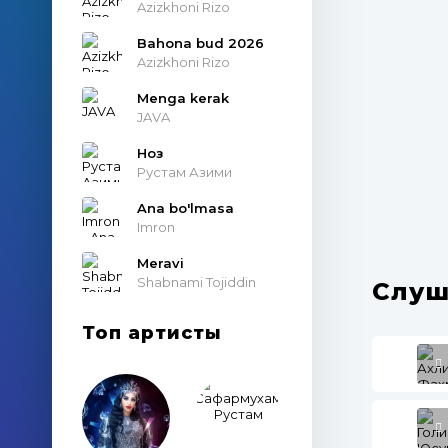
Azizkhoni Rizo
Bahona bud 2026
Azizkhoni Rizo
Menga kerak
JAVA
Ноз
Рустам Азими
Ana bo'lmasa
Imron
Meravi
Shabnami Tojiddin
Слуш
Топ артисты