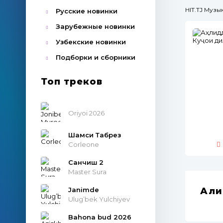
HIT.TJ Муз
Русские новинки
Зарубежные новинки
Узбекские новинки
Подборки и сборники
Топ треков
Oriyoi 2026
Шамси Табрез
Corleone
Санчиш 2
Master Sura
Janimde
Аҳл
Ulug’bek Yulchiyev
Bahona bud 2026