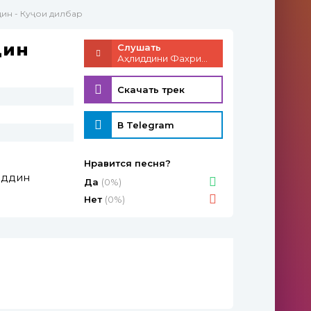
дин - Куҷои дилбар
дин
Слушать
Аҳлиддини Фахриддин - Куҷои дилбар
Скачать трек
В Telegram
Нравится песня?
иддин
Да
(0%)
Нет
(0%)