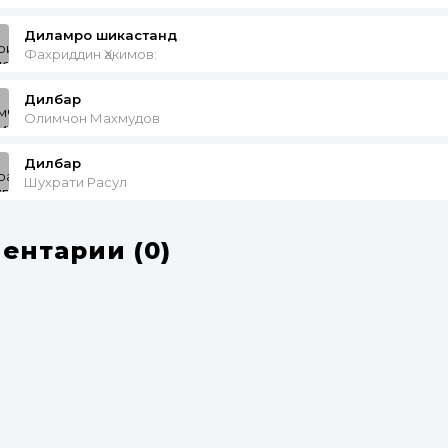
Диламро шикастанд
Фахриддин Ҳакимов:
Дилбар
Олимчон Махмудов
Дилбар
Шухрати Расул
ентарии (0)