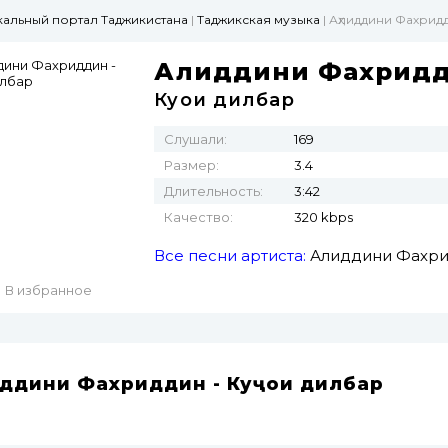
ыкальный портал Таджикистана
|
Таджикская музыка
| Аҳлиддини Фахрид
Аҳлиддини Фахрид
Куҷои дилбар
Слушали:
169
Размер:
3.4
Длительность:
3:42
Качество:
320 kbps
Все песни артиста:
Аҳлиддини Фахр
В избранное
иддини Фахриддин - Куҷои дилбар