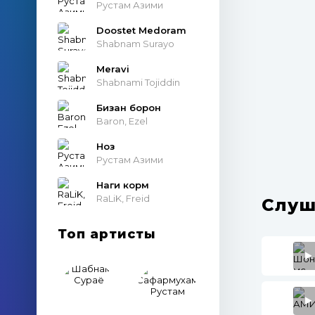
Рустам Азими
Doostet Medoram
Shabnam Surayo
Meravi
Shabnami Tojiddin
Бизан борон
Baron, Ezel
Ноз
Рустам Азими
Наги корм
RaLiK, Freid
Слуш
Топ артисты