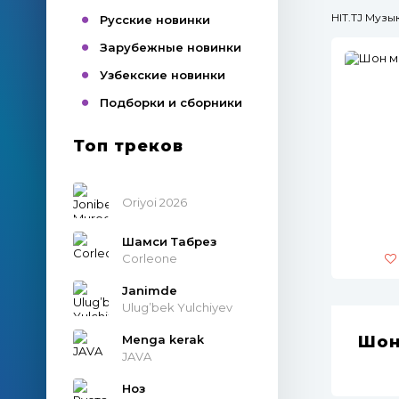
HIT.TJ Муз
Русские новинки
Зарубежные новинки
Узбекские новинки
Подборки и сборники
Топ треков
Oriyoi 2026
Шамси Табрез
Corleone
Janimde
Ulug’bek Yulchiyev
Menga kerak
Шон
JAVA
Ноз