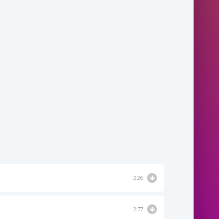
2:26
2:37