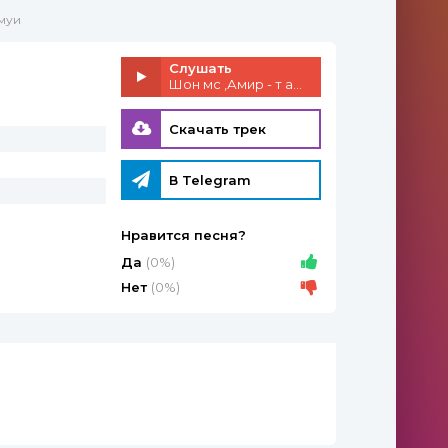
амуи
Слушать
Шон мс ,Амир - т амуи
Скачать трек
В Telegram
Нравится песня?
Да
(0%)
Нет
(0%)