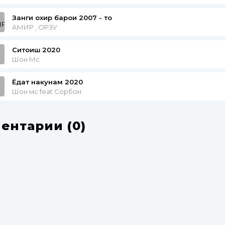
Занги охир барои 2007 - то
АМИР , ОРЗУ
Ситоиш 2020
Шон Мс
Ёдат накунам 2020
Шон мс feat Сорбон
ентарии (0)