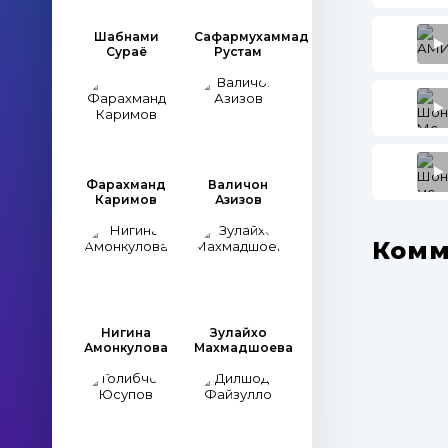
Шабнами
Сафармухаммад
Сураё
Рустам
Фарахманд
Валичон
Каримов
Азизов
Комм
Нигина
Зулайхо
Амонкулова
Махмадшоева