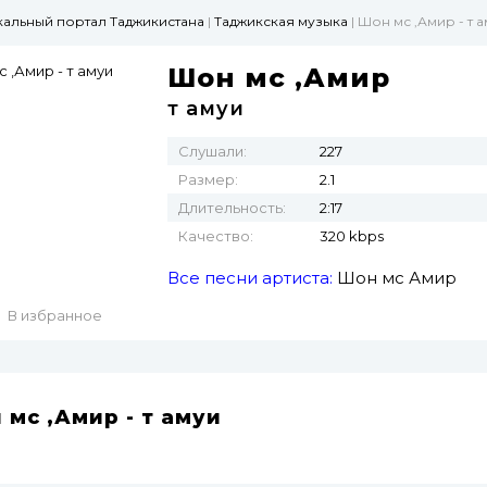
ыкальный портал Таджикистана
|
Таджикская музыка
| Шон мс ,Амир - т 
Шон мс ,Амир
т амуи
Слушали:
227
Размер:
2.1
Длительность:
2:17
Качество:
320 kbps
Все песни артиста:
Шон мс
Амир
В избранное
 мс ,Амир - т амуи