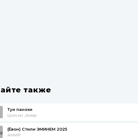
айте также
Туи панохи
Шон мс ,Амир
(Ёвон) Стили ЭМИНЕМ 2025
АМИР