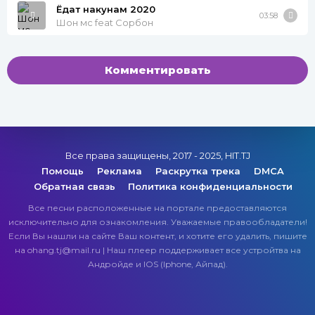
Ёдат накунам 2020
03:58
Шон мс feat Сорбон
Комментировать
Все права защищены, 2017 - 2025, HIT.TJ
Помощь
Реклама
Раскрутка трека
DMCA
Обратная связь
Политика конфиденциальности
Все песни расположенные на портале предоставляются
исключительно для ознакомления. Уважаемые правообладатели!
Если Вы нашли на сайте Ваш контент, и хотите его удалить, пишите
на ohang.tj@mail.ru | Наш плеер поддерживает все устройтва на
Андройде и IOS (Iphone, Айпад).