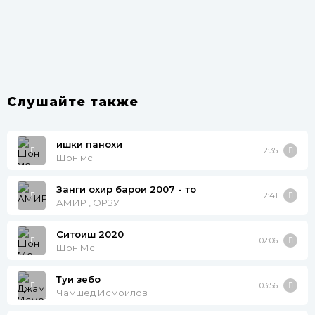
Слушайте также
ишки панохи
2:35
Шон мс
Занги охир барои 2007 - то
2:41
АМИР , ОРЗУ
Ситоиш 2020
02:06
Шон Мс
Туи зебо
03:56
Чамшед Исмоилов