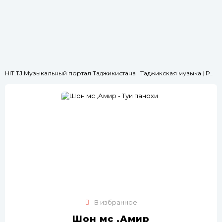
HIT.TJ Музыкальный портал Таджикистана
|
Таджикская музыка
|
РЭП
|
В избранное
Шон мс ,Амир