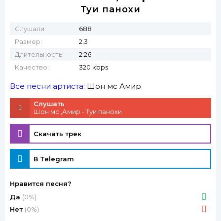
Туи панохи
Слушали:
688
Размер:
2.3
Длительность:
2:26
Качество:
320 kbps
Все песни артиста:
Шон мс
Амир
Слушать
Шон мс ,Амир - Туи панохи
Скачать трек
В Telegram
Нравится песня?
Да
(0%)
Нет
(0%)